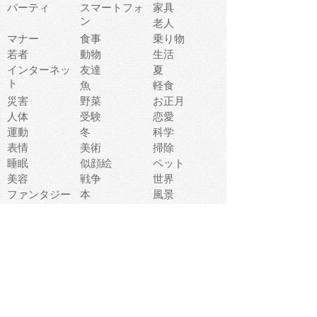
パーティ
スマートフォ
家具
ン
老人
マナー
食事
乗り物
若者
動物
生活
インターネッ
友達
夏
ト
魚
軽食
災害
野菜
お正月
人体
受験
恋愛
運動
冬
科学
表情
美術
掃除
睡眠
似顔絵
ペット
美容
戦争
世界
ファンタジー
本
風景
犬
就活
虫
花
あかちゃん
植物
鳥
海
文房具
食材
お風呂
フルーツ
干支
お年賀状
マスク
調味料
猫
物語
介護
南国
ウェディング