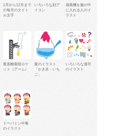
1月から12月まで
いろいろな顔ア
扇風機を服の中
の毎月のタイト
イコン
に入れる人のイ
ル文字
ラスト
垂直離着陸ロケ
夏のイラスト
いろいろな漫符
ット（アーム）
「かき氷・いち
のイラスト
ご」
ドーパミン中毒
のイラスト