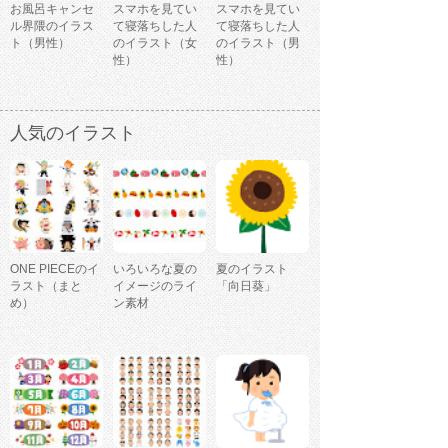
お風呂キャンセ
スマホを見てい
スマホを見てい
ル界隈のイラス
て寝落ちした人
て寝落ちした人
ト（男性）
のイラスト（女
のイラスト（男
性）
性）
人気のイラスト
ONE PIECEのイ
いろいろな夏の
夏のイラスト
ラスト（まと
イメージのライ
「向日葵」
め）
ン素材