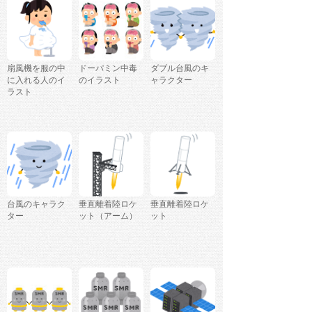
扇風機を服の中
ドーパミン中毒
ダブル台風のキ
に入れる人のイ
のイラスト
ャラクター
ラスト
台風のキャラク
垂直離着陸ロケ
垂直離着陸ロケ
ター
ット（アーム）
ット