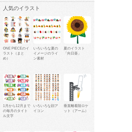
人気のイラスト
ONE PIECEのイ
いろいろな夏の
夏のイラスト
ラスト（まと
イメージのライ
「向日葵」
め）
ン素材
1月から12月まで
いろいろな顔ア
垂直離着陸ロケ
の毎月のタイト
イコン
ット（アーム）
ル文字