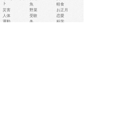
ト
魚
軽食
災害
野菜
お正月
人体
受験
恋愛
運動
冬
科学
表情
美術
掃除
睡眠
似顔絵
ペット
美容
戦争
世界
ファンタジー
本
風景
犬
就活
虫
花
あかちゃん
植物
鳥
海
文房具
食材
お風呂
フルーツ
干支
お年賀状
マスク
調味料
猫
物語
介護
南国
ウェディング
ランドマーク
環境問題
髪
スポーツ用具
書類
クリスマス
夏休み
怪我
テンプレート
メディア
食器
お祭り
政治
中年
座布団