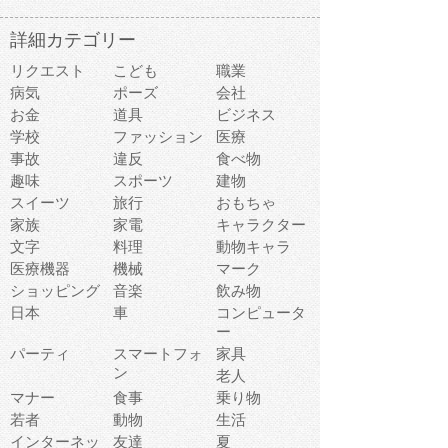
詳細カテゴリー
リクエスト
こども
職業
病気
ポーズ
会社
お金
道具
ビジネス
学校
ファッション
医療
事故
違反
食べ物
趣味
スポーツ
建物
スイーツ
旅行
おもちゃ
家族
家電
キャラクター
文字
料理
動物キャラ
医療機器
機械
マーク
ショッピング
音楽
飲み物
日本
車
コンピュータ
ー
パーティ
スマートフォ
家具
ン
老人
マナー
食事
乗り物
若者
動物
生活
インターネッ
友達
夏