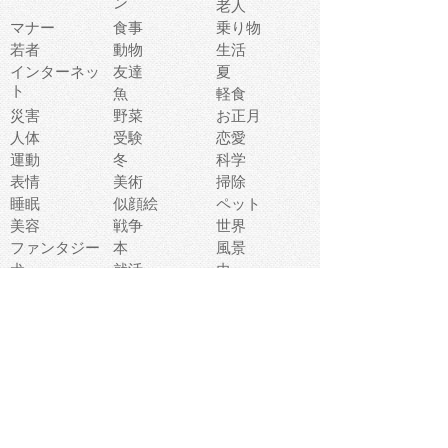
ン
老人
マナー
食事
乗り物
若者
動物
生活
インターネッ
友達
夏
ト
魚
軽食
災害
野菜
お正月
人体
受験
恋愛
運動
冬
科学
表情
美術
掃除
睡眠
似顔絵
ペット
美容
戦争
世界
ファンタジー
本
風景
犬
就活
虫
花
あかちゃん
植物
鳥
海
文房具
食材
お風呂
フルーツ
干支
お年賀状
マスク
調味料
猫
物語
介護
南国
ウェディング
ランドマーク
環境問題
髪
スポーツ用具
書類
クリスマス