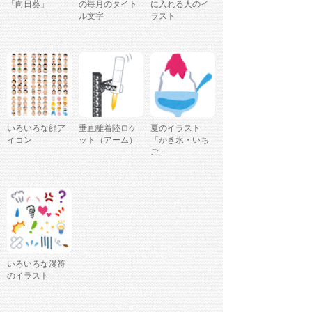
「向日葵」
の毎月のタイト
に入れる人のイ
ル文字
ラスト
いろいろな顔ア
垂直離着陸ロケ
夏のイラスト
イコン
ット（アーム）
「かき氷・いち
ご」
いろいろな漫符
のイラスト