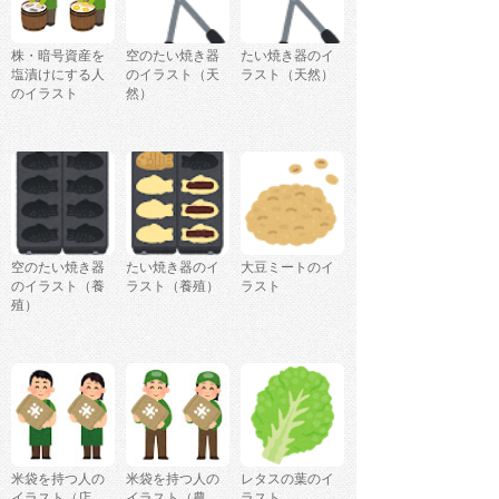
株・暗号資産を
空のたい焼き器
たい焼き器のイ
塩漬けにする人
のイラスト（天
ラスト（天然）
のイラスト
然）
空のたい焼き器
たい焼き器のイ
大豆ミートのイ
のイラスト（養
ラスト（養殖）
ラスト
殖）
米袋を持つ人の
米袋を持つ人の
レタスの葉のイ
イラスト（店
イラスト（農
ラスト