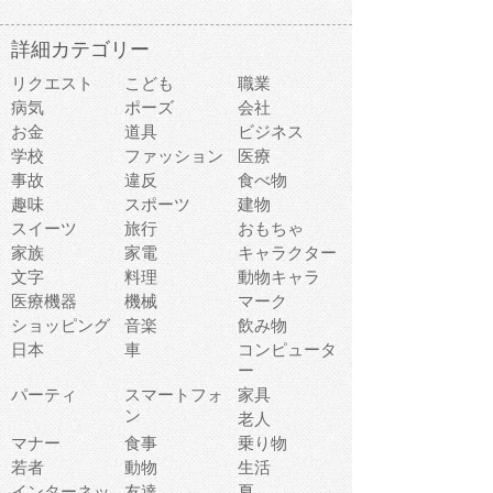
詳細カテゴリー
リクエスト
こども
職業
病気
ポーズ
会社
お金
道具
ビジネス
学校
ファッション
医療
事故
違反
食べ物
趣味
スポーツ
建物
スイーツ
旅行
おもちゃ
家族
家電
キャラクター
文字
料理
動物キャラ
医療機器
機械
マーク
ショッピング
音楽
飲み物
日本
車
コンピュータ
ー
パーティ
スマートフォ
家具
ン
老人
マナー
食事
乗り物
若者
動物
生活
インターネッ
友達
夏