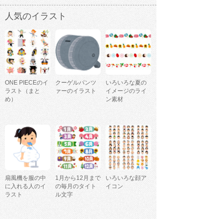
人気のイラスト
ONE PIECEのイ
クーゲルパンツ
いろいろな夏の
ラスト（まと
ァーのイラスト
イメージのライ
め）
ン素材
扇風機を服の中
1月から12月まで
いろいろな顔ア
に入れる人のイ
の毎月のタイト
イコン
ラスト
ル文字