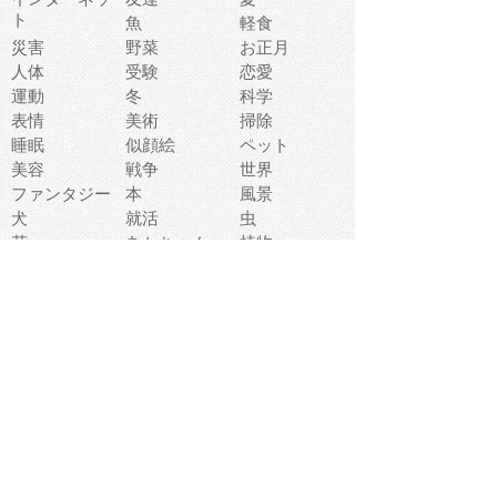
ト
魚
軽食
災害
野菜
お正月
人体
受験
恋愛
運動
冬
科学
表情
美術
掃除
睡眠
似顔絵
ペット
美容
戦争
世界
ファンタジー
本
風景
犬
就活
虫
花
あかちゃん
植物
鳥
海
文房具
食材
お風呂
フルーツ
干支
お年賀状
マスク
調味料
猫
物語
介護
南国
ウェディング
ランドマーク
環境問題
髪
スポーツ用具
書類
クリスマス
夏休み
怪我
テンプレート
メディア
食器
お祭り
政治
中年
座布団