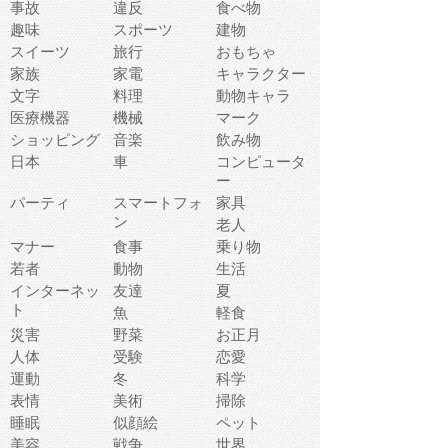
事故
違反
食べ物
趣味
スポーツ
建物
スイーツ
旅行
おもちゃ
家族
家電
キャラクター
文字
料理
動物キャラ
医療機器
機械
マーク
ショッピング
音楽
飲み物
日本
車
コンピュータ
ー
パーティ
スマートフォ
家具
ン
老人
マナー
食事
乗り物
若者
動物
生活
インターネッ
友達
夏
ト
魚
軽食
災害
野菜
お正月
人体
受験
恋愛
運動
冬
科学
表情
美術
掃除
睡眠
似顔絵
ペット
美容
戦争
世界