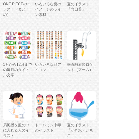
ONE PIECEのイ
いろいろな夏の
夏のイラスト
ラスト（まと
イメージのライ
「向日葵」
め）
ン素材
1月から12月まで
いろいろな顔ア
垂直離着陸ロケ
の毎月のタイト
イコン
ット（アーム）
ル文字
扇風機を服の中
ドーパミン中毒
夏のイラスト
に入れる人のイ
のイラスト
「かき氷・いち
ラスト
ご」