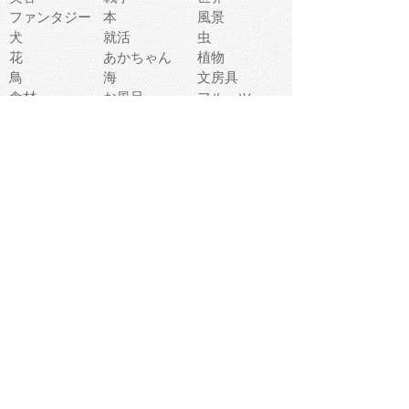
ファンタジー
本
風景
犬
就活
虫
花
あかちゃん
植物
鳥
海
文房具
食材
お風呂
フルーツ
干支
お年賀状
マスク
調味料
猫
物語
介護
南国
ウェディング
ランドマーク
環境問題
髪
スポーツ用具
書類
クリスマス
夏休み
怪我
テンプレート
メディア
食器
お祭り
政治
中年
座布団
映画
メッセージ
電車
ゴミ
楽器
パン
宗教
幼稚園
エネルギー
引越し
農業
自転車
オリンピック
飾り
お寿司
POP
食べ物キャラ
ダンス
体育
梅雨
棒人間