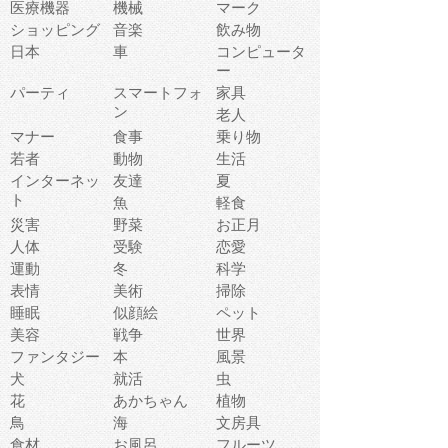
医療機器
機械
マーク
ショッピング
音楽
飲み物
日本
車
コンピュータ
ー
パーティ
スマートフォ
家具
ン
老人
マナー
食事
乗り物
若者
動物
生活
インターネッ
友達
夏
ト
魚
軽食
災害
野菜
お正月
人体
受験
恋愛
運動
冬
科学
表情
美術
掃除
睡眠
似顔絵
ペット
美容
戦争
世界
ファンタジー
本
風景
犬
就活
虫
花
あかちゃん
植物
鳥
海
文房具
食材
お風呂
フルーツ