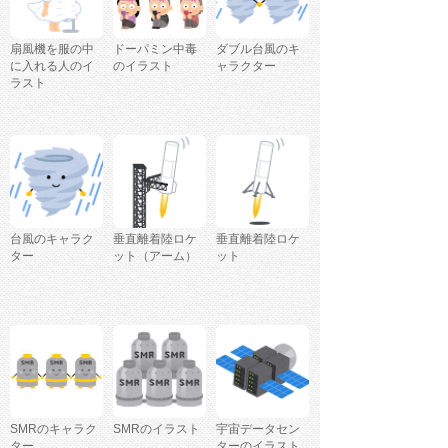
扇風機を服の中
ドーパミン中毒
ダブル台風のキ
に入れる人のイ
のイラスト
ャラクター
ラスト
台風のキャラク
垂直離着陸ロケ
垂直離着陸ロケ
ター
ット（アーム）
ット
SMRのキャラク
SMRのイラスト
宇宙データセン
ター
ターのイラスト