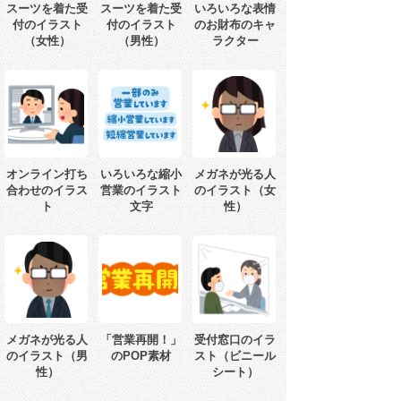
スーツを着た受
スーツを着た受
いろいろな表情
付のイラスト
付のイラスト
のお財布のキャ
（女性）
（男性）
ラクター
オンライン打ち
いろいろな縮小
メガネが光る人
合わせのイラス
営業のイラスト
のイラスト（女
ト
文字
性）
メガネが光る人
「営業再開！」
受付窓口のイラ
のイラスト（男
のPOP素材
スト（ビニール
性）
シート）