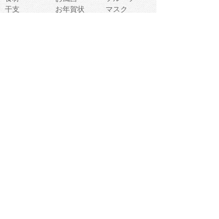
干支
お年賀状
マスク
調味料
猫
物語
介護
南国
ウェディング
ランドマーク
環境問題
髪
スポーツ用具
書類
クリスマス
夏休み
怪我
テンプレート
メディア
食器
お祭り
政治
中年
座布団
映画
メッセージ
電車
ゴミ
楽器
パン
宗教
幼稚園
エネルギー
引越し
農業
自転車
オリンピック
飾り
お寿司
POP
食べ物キャラ
ダンス
体育
梅雨
棒人間
周辺機器
メタボリック
お葬式
思い出
歯
集合
運動会
春
室内
流通
カフェ
お誕生日
宇宙
英語
バレンタイン