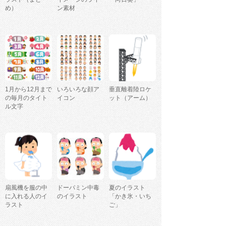
め）
ン素材
1月から12月まで
いろいろな顔ア
垂直離着陸ロケ
の毎月のタイト
イコン
ット（アーム）
ル文字
扇風機を服の中
ドーパミン中毒
夏のイラスト
に入れる人のイ
のイラスト
「かき氷・いち
ラスト
ご」