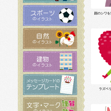
顔のシワを
ラズベ