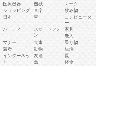
医療機器
機械
マーク
ショッピング
音楽
飲み物
日本
車
コンピュータ
ー
パーティ
スマートフォ
家具
ン
老人
マナー
食事
乗り物
若者
動物
生活
インターネッ
友達
夏
ト
魚
軽食
災害
野菜
お正月
人体
受験
恋愛
運動
冬
科学
表情
美術
掃除
睡眠
似顔絵
ペット
美容
戦争
世界
ファンタジー
本
風景
犬
就活
虫
花
あかちゃん
植物
鳥
海
文房具