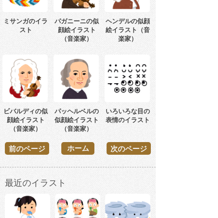
ミサンガのイラ
パガニーニの似
ヘンデルの似顔
スト
顔絵イラスト
絵イラスト（音
（音楽家）
楽家）
ビバルディの似
パッヘルベルの
いろいろな目の
顔絵イラスト
似顔絵イラスト
表情のイラスト
（音楽家）
（音楽家）
ホーム
前のページ
次のページ
最近のイラスト