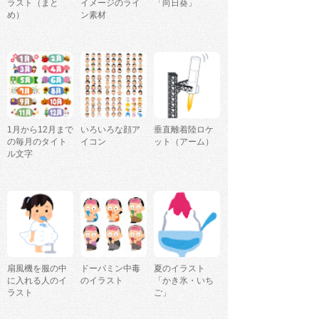
ラスト（まと
イメージのライ
「向日葵」
め）
ン素材
1月から12月まで
いろいろな顔ア
垂直離着陸ロケ
の毎月のタイト
イコン
ット（アーム）
ル文字
扇風機を服の中
ドーパミン中毒
夏のイラスト
に入れる人のイ
のイラスト
「かき氷・いち
ラスト
ご」