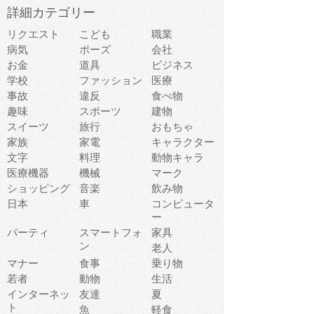
詳細カテゴリー
リクエスト
こども
職業
病気
ポーズ
会社
お金
道具
ビジネス
学校
ファッション
医療
事故
違反
食べ物
趣味
スポーツ
建物
スイーツ
旅行
おもちゃ
家族
家電
キャラクター
文字
料理
動物キャラ
医療機器
機械
マーク
ショッピング
音楽
飲み物
日本
車
コンピュータ
ー
パーティ
スマートフォ
家具
ン
老人
マナー
食事
乗り物
若者
動物
生活
インターネッ
友達
夏
ト
魚
軽食