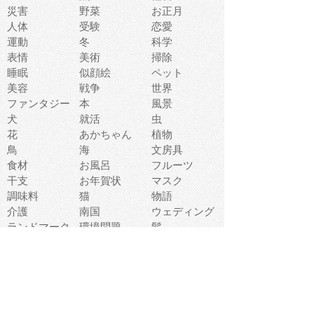
災害
野菜
お正月
人体
受験
恋愛
運動
冬
科学
表情
美術
掃除
睡眠
似顔絵
ペット
美容
戦争
世界
ファンタジー
本
風景
犬
就活
虫
花
あかちゃん
植物
鳥
海
文房具
食材
お風呂
フルーツ
干支
お年賀状
マスク
調味料
猫
物語
介護
南国
ウェディング
ランドマーク
環境問題
髪
スポーツ用具
書類
クリスマス
夏休み
怪我
テンプレート
メディア
食器
お祭り
政治
中年
座布団
映画
メッセージ
電車