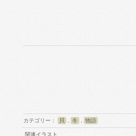
カテゴリー：
貝
,
冬
,
物語
関連イラスト