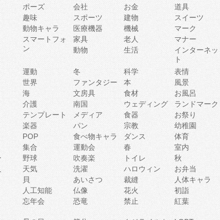
ポーズ
会社
お金
道具
趣味
スポーツ
建物
スイーツ
動物キャラ
医療機器
機械
マーク
ィ
スマートフォ
家具
老人
マナー
ン
動物
生活
インターネッ
ト
運動
冬
科学
表情
世界
ファンタジー
本
風景
海
文房具
食材
お風呂
介護
南国
ウェディング
ランドマーク
テンプレート
メディア
食器
お祭り
楽器
パン
宗教
幼稚園
POP
食べ物キャラ
ダンス
体育
集合
運動会
春
室内
ー
野球
吹奏楽
トイレ
秋
人
天気
洗濯
ハロウィン
お弁当
貝
あいさつ
裁縫
人体キャラ
人工知能
仏像
花火
初詣
忘年会
恐竜
禁止
紅葉