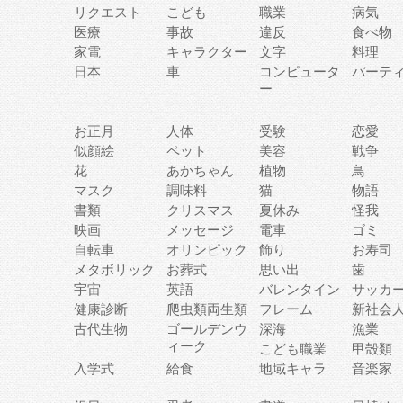
リクエスト
こども
職業
病気
医療
事故
違反
食べ物
家電
キャラクター
文字
料理
日本
車
コンピュータ
パーテ
ー
お正月
人体
受験
恋愛
似顔絵
ペット
美容
戦争
花
あかちゃん
植物
鳥
マスク
調味料
猫
物語
書類
クリスマス
夏休み
怪我
映画
メッセージ
電車
ゴミ
自転車
オリンピック
飾り
お寿司
メタボリック
お葬式
思い出
歯
宇宙
英語
バレンタイン
サッカ
健康診断
爬虫類両生類
フレーム
新社会
古代生物
ゴールデンウ
深海
漁業
ィーク
こども職業
甲殻類
入学式
給食
地域キャラ
音楽家