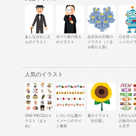
あしながおじさ
オペラ座の怪人
ねずみの王様の
心を持っ
んのイラスト
のイラスト
イラスト（くる
ットのイ
み割り人形）
人気のイラスト
ONE PIECEのイ
いろいろな夏の
夏のイラスト
1月から1
ラスト（まと
イメージのライ
「向日葵」
の毎月の
め）
ン素材
ル文字