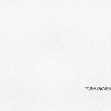
古典落語の蜆