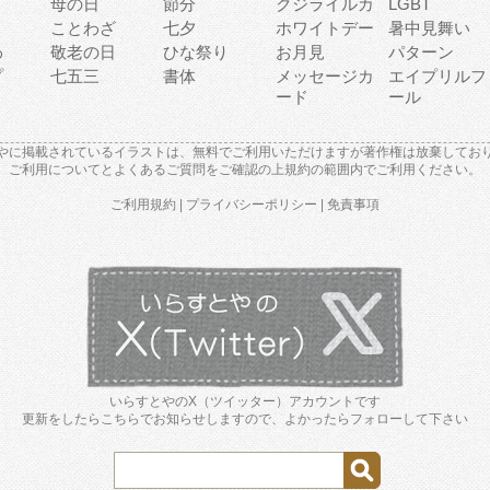
母の日
節分
クジライルカ
LGBT
り
ことわざ
七夕
ホワイトデー
暑中見舞い
わ
敬老の日
ひな祭り
お月見
パターン
プ
七五三
書体
メッセージカ
エイプリルフ
ード
ール
やに掲載されているイラストは、無料でご利用いただけますが著作権は放棄してお
ご利用について
と
よくあるご質問
をご確認の上規約の範囲内でご利用ください。
ご利用規約
|
プライバシーポリシー
|
免責事項
いらすとやのX（ツイッター）アカウントです
更新をしたらこちらでお知らせしますので、よかったらフォローして下さい