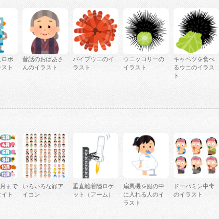
たロボ
昔話のおばあさ
パイプウニのイ
ウニッコリーの
キャベツを食べ
ラスト
んのイラスト
ラスト
イラスト
るウニのイラス
ト
2月まで
いろいろな顔ア
垂直離着陸ロケ
扇風機を服の中
ドーパミン中毒
タイト
イコン
ット（アーム）
に入れる人のイ
のイラスト
ラスト