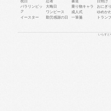
祝日
忍者
書道
日焼け
パラリンピッ
大晦日
乗り物キャラ
おにぎ
ク
ワンピース
成人式
ゆめか
イースター
勤労感謝の日
一筆箋
トラン
いらすと