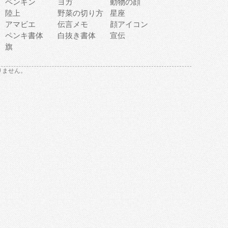
ペンギン
ヨガ
動物の顔
陸上
野菜の切り方
星座
アマビエ
伝言メモ
顔アイコン
ペンキ書体
白抜き書体
宣伝
旗
りません。