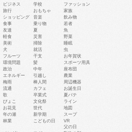
ビジネス
学校
ファッション
旅行
おもちゃ
家族
ショッピング
音楽
飲み物
食事
乗り物
若者
友達
夏
魚
軽食
災害
野菜
美術
掃除
睡眠
犬
就活
虫
フルーツ
干支
お年賀状
環境問題
髪
スポーツ用具
政治
中年
座布団
エネルギー
引越し
農業
梅雨
棒人間
周辺機器
流通
カフェ
お誕生日
歌
卒業式
夏バテ
ぴょこ
文化祭
ライン
お花見
世代
地図
年の瀬
新学期
スープ
林業
こどもの日
VR
父の日