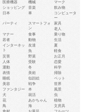
医療機器
機械
マーク
ショッピング
音楽
飲み物
日本
車
コンピュータ
ー
パーティ
スマートフォ
家具
ン
老人
マナー
食事
乗り物
若者
動物
生活
インターネッ
友達
夏
ト
魚
軽食
災害
野菜
お正月
人体
受験
恋愛
運動
冬
科学
表情
美術
掃除
睡眠
似顔絵
ペット
美容
戦争
世界
ファンタジー
本
風景
犬
就活
虫
花
あかちゃん
植物
鳥
海
文房具
食材
お風呂
フルーツ