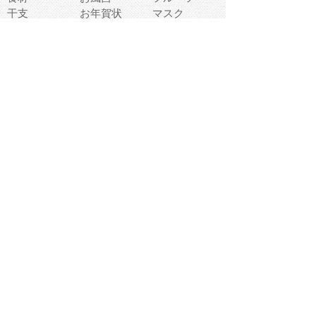
干支
お年賀状
マスク
調味料
猫
物語
介護
南国
ウェディング
ランドマーク
環境問題
髪
スポーツ用具
書類
クリスマス
夏休み
怪我
テンプレート
メディア
食器
お祭り
政治
中年
座布団
映画
メッセージ
電車
ゴミ
楽器
パン
宗教
幼稚園
エネルギー
引越し
農業
自転車
オリンピック
飾り
お寿司
POP
食べ物キャラ
ダンス
体育
梅雨
棒人間
周辺機器
メタボリック
お葬式
思い出
歯
集合
運動会
春
室内
流通
カフェ
お誕生日
宇宙
英語
バレンタイン