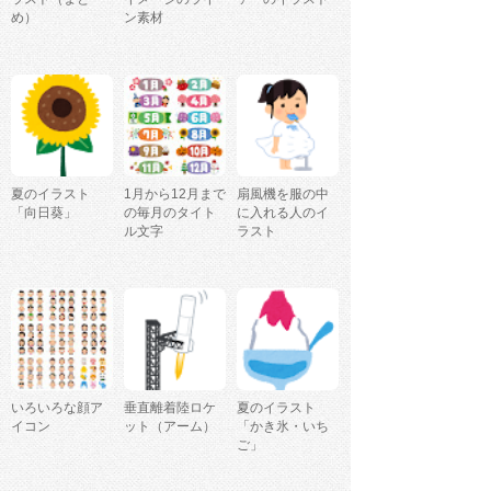
め）
ン素材
夏のイラスト
1月から12月まで
扇風機を服の中
「向日葵」
の毎月のタイト
に入れる人のイ
ル文字
ラスト
いろいろな顔ア
垂直離着陸ロケ
夏のイラスト
イコン
ット（アーム）
「かき氷・いち
ご」