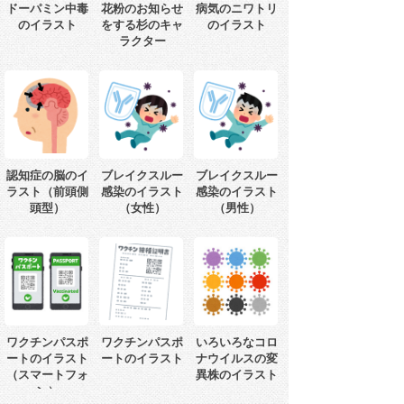
ドーパミン中毒
花粉のお知らせ
病気のニワトリ
のイラスト
をする杉のキャ
のイラスト
ラクター
認知症の脳のイ
ブレイクスルー
ブレイクスルー
ラスト（前頭側
感染のイラスト
感染のイラスト
頭型）
（女性）
（男性）
ワクチンパスポ
ワクチンパスポ
いろいろなコロ
ートのイラスト
ートのイラスト
ナウイルスの変
（スマートフォ
異株のイラスト
ン）