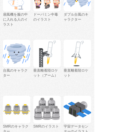
扇風機を服の中
ドーパミン中毒
ダブル台風のキ
に入れる人のイ
のイラスト
ャラクター
ラスト
台風のキャラク
垂直離着陸ロケ
垂直離着陸ロケ
ター
ット（アーム）
ット
SMRのキャラク
SMRのイラスト
宇宙データセン
ター
ターのイラスト