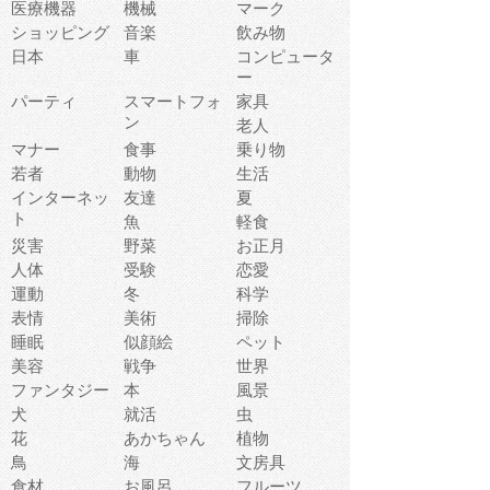
医療機器
機械
マーク
ショッピング
音楽
飲み物
日本
車
コンピュータ
ー
パーティ
スマートフォ
家具
ン
老人
マナー
食事
乗り物
若者
動物
生活
インターネッ
友達
夏
ト
魚
軽食
災害
野菜
お正月
人体
受験
恋愛
運動
冬
科学
表情
美術
掃除
睡眠
似顔絵
ペット
美容
戦争
世界
ファンタジー
本
風景
犬
就活
虫
花
あかちゃん
植物
鳥
海
文房具
食材
お風呂
フルーツ