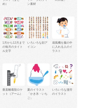
め）
ン素材
1月から12月まで
いろいろな顔ア
扇風機を服の中
の毎月のタイト
イコン
に入れる人のイ
ル文字
ラスト
垂直離着陸ロケ
夏のイラスト
いろいろな漫符
ット（アーム）
「かき氷・いち
のイラスト
ご」