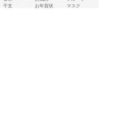
干支
お年賀状
マスク
調味料
猫
物語
介護
南国
ウェディング
ランドマーク
環境問題
髪
スポーツ用具
書類
クリスマス
夏休み
怪我
テンプレート
メディア
食器
お祭り
政治
中年
座布団
映画
メッセージ
電車
ゴミ
楽器
パン
宗教
幼稚園
エネルギー
引越し
農業
自転車
オリンピック
飾り
お寿司
POP
食べ物キャラ
ダンス
体育
梅雨
棒人間
周辺機器
メタボリック
お葬式
思い出
歯
集合
運動会
春
室内
流通
カフェ
お誕生日
宇宙
英語
バレンタイン