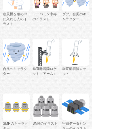
扇風機を服の中
ドーパミン中毒
ダブル台風のキ
に入れる人のイ
のイラスト
ャラクター
ラスト
台風のキャラク
垂直離着陸ロケ
垂直離着陸ロケ
ター
ット（アーム）
ット
SMRのキャラク
SMRのイラスト
宇宙データセン
ター
ターのイラスト