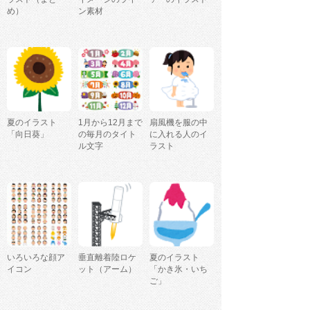
め）
ン素材
夏のイラスト
1月から12月まで
扇風機を服の中
「向日葵」
の毎月のタイト
に入れる人のイ
ル文字
ラスト
いろいろな顔ア
垂直離着陸ロケ
夏のイラスト
イコン
ット（アーム）
「かき氷・いち
ご」