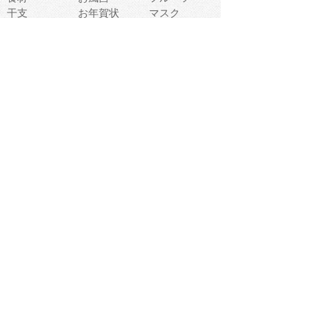
干支
お年賀状
マスク
調味料
猫
物語
介護
南国
ウェディング
ランドマーク
環境問題
髪
スポーツ用具
書類
クリスマス
夏休み
怪我
テンプレート
メディア
食器
お祭り
政治
中年
座布団
映画
メッセージ
電車
ゴミ
楽器
パン
宗教
幼稚園
エネルギー
引越し
農業
自転車
オリンピック
飾り
お寿司
POP
食べ物キャラ
ダンス
体育
梅雨
棒人間
周辺機器
メタボリック
お葬式
思い出
歯
集合
運動会
春
室内
流通
カフェ
お誕生日
宇宙
英語
バレンタイン