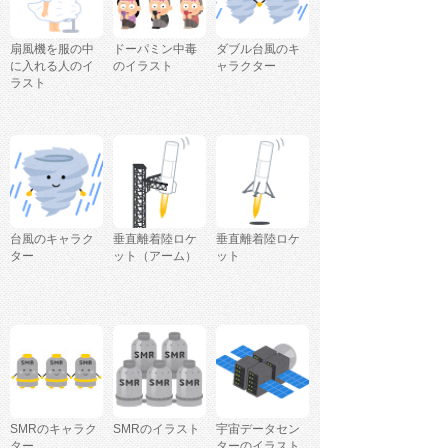
扇風機を服の中
ドーパミン中毒
ダブル台風のキ
に入れる人のイ
のイラスト
ャラクター
ラスト
台風のキャラク
垂直離着陸ロケ
垂直離着陸ロケ
ター
ット（アーム）
ット
SMRのキャラク
SMRのイラスト
宇宙データセン
ター
ターのイラスト