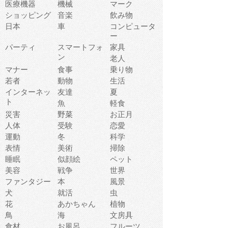
医療機器
機械
マーク
ショッピング
音楽
飲み物
日本
車
コンピュータ
ー
パーティ
スマートフォ
家具
ン
老人
マナー
食事
乗り物
若者
動物
生活
インターネッ
友達
夏
ト
魚
軽食
災害
野菜
お正月
人体
受験
恋愛
運動
冬
科学
表情
美術
掃除
睡眠
似顔絵
ペット
美容
戦争
世界
ファンタジー
本
風景
犬
就活
虫
花
あかちゃん
植物
鳥
海
文房具
食材
お風呂
フルーツ