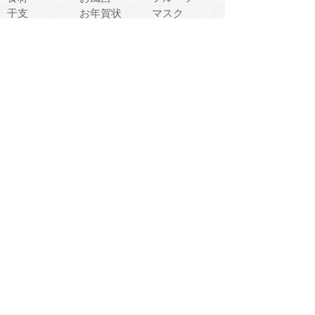
干支
お年賀状
マスク
調味料
猫
物語
介護
南国
ウェディング
ランドマーク
環境問題
髪
スポーツ用具
書類
クリスマス
夏休み
怪我
テンプレート
メディア
食器
お祭り
政治
中年
座布団
映画
メッセージ
電車
ゴミ
楽器
パン
宗教
幼稚園
エネルギー
引越し
農業
自転車
オリンピック
飾り
お寿司
POP
食べ物キャラ
ダンス
体育
梅雨
棒人間
周辺機器
メタボリック
お葬式
思い出
歯
集合
運動会
春
室内
流通
カフェ
お誕生日
宇宙
英語
バレンタイン