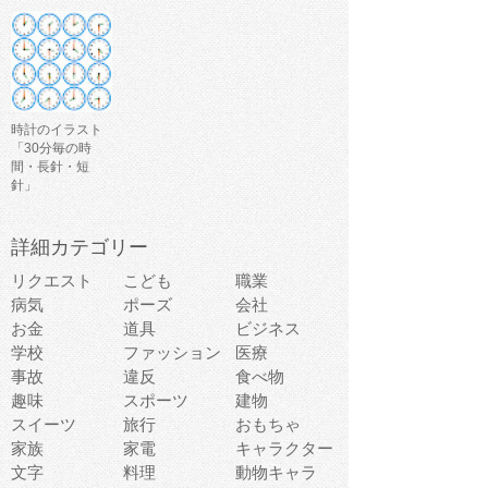
時計のイラスト
「30分毎の時
間・長針・短
針」
詳細カテゴリー
リクエスト
こども
職業
病気
ポーズ
会社
お金
道具
ビジネス
学校
ファッション
医療
事故
違反
食べ物
趣味
スポーツ
建物
スイーツ
旅行
おもちゃ
家族
家電
キャラクター
文字
料理
動物キャラ