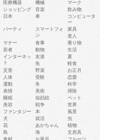
医療機器
機械
マーク
ショッピング
音楽
飲み物
日本
車
コンピュータ
ー
パーティ
スマートフォ
家具
ン
老人
マナー
食事
乗り物
若者
動物
生活
インターネッ
友達
夏
ト
魚
軽食
災害
野菜
お正月
人体
受験
恋愛
運動
冬
科学
表情
美術
掃除
睡眠
似顔絵
ペット
美容
戦争
世界
ファンタジー
本
風景
犬
就活
虫
花
あかちゃん
植物
鳥
海
文房具
食材
お風呂
フルーツ