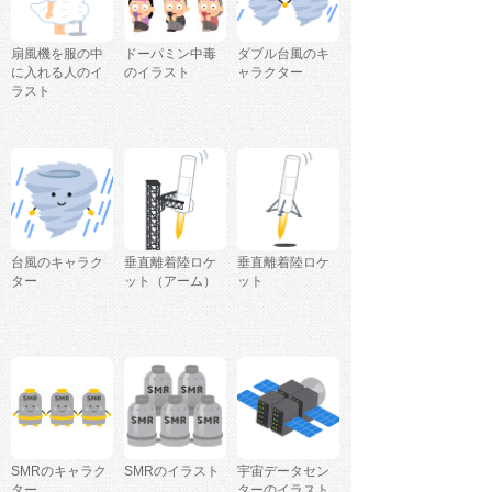
扇風機を服の中
ドーパミン中毒
ダブル台風のキ
に入れる人のイ
のイラスト
ャラクター
ラスト
台風のキャラク
垂直離着陸ロケ
垂直離着陸ロケ
ター
ット（アーム）
ット
SMRのキャラク
SMRのイラスト
宇宙データセン
ター
ターのイラスト