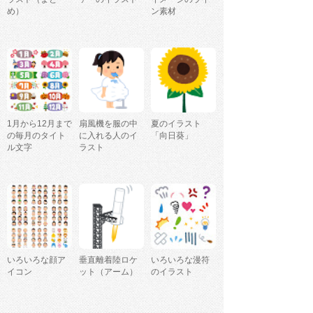
め）
ン素材
1月から12月まで
扇風機を服の中
夏のイラスト
の毎月のタイト
に入れる人のイ
「向日葵」
ル文字
ラスト
いろいろな顔ア
垂直離着陸ロケ
いろいろな漫符
イコン
ット（アーム）
のイラスト