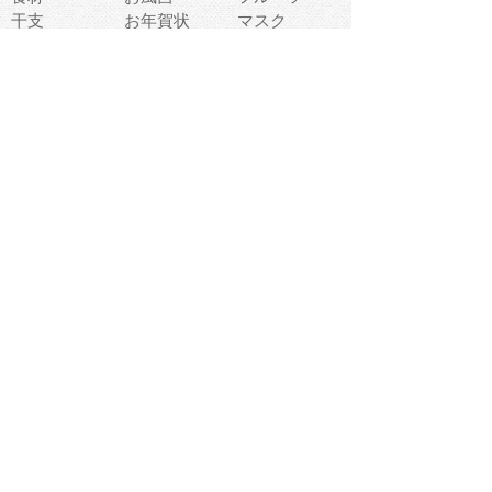
干支
お年賀状
マスク
調味料
猫
物語
介護
南国
ウェディング
ランドマーク
環境問題
髪
スポーツ用具
書類
クリスマス
夏休み
怪我
テンプレート
メディア
食器
お祭り
政治
中年
座布団
映画
メッセージ
電車
ゴミ
楽器
パン
宗教
幼稚園
エネルギー
引越し
農業
自転車
オリンピック
飾り
お寿司
POP
食べ物キャラ
ダンス
体育
梅雨
棒人間
周辺機器
メタボリック
お葬式
思い出
歯
集合
運動会
春
室内
流通
カフェ
お誕生日
宇宙
英語
バレンタイン