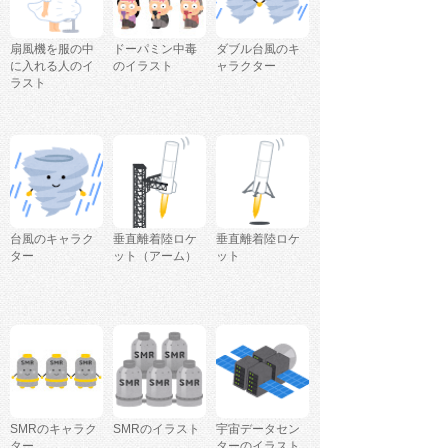
扇風機を服の中
ドーパミン中毒
ダブル台風のキ
に入れる人のイ
のイラスト
ャラクター
ラスト
台風のキャラク
垂直離着陸ロケ
垂直離着陸ロケ
ター
ット（アーム）
ット
SMRのキャラク
SMRのイラスト
宇宙データセン
ター
ターのイラスト