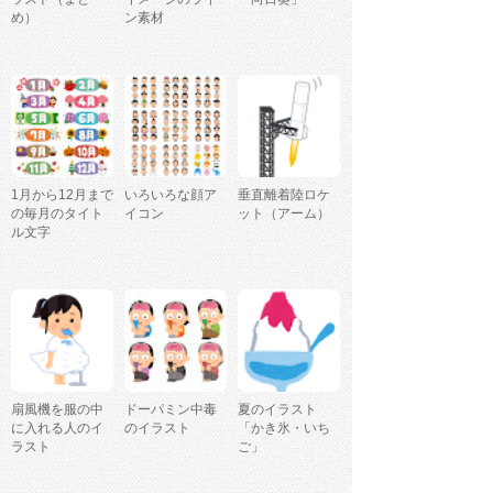
め）
ン素材
1月から12月まで
いろいろな顔ア
垂直離着陸ロケ
の毎月のタイト
イコン
ット（アーム）
ル文字
扇風機を服の中
ドーパミン中毒
夏のイラスト
に入れる人のイ
のイラスト
「かき氷・いち
ラスト
ご」