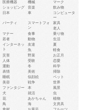
医療機器
機械
マーク
ショッピング
音楽
飲み物
日本
車
コンピュータ
ー
パーティ
スマートフォ
家具
ン
老人
マナー
食事
乗り物
若者
動物
生活
インターネッ
友達
夏
ト
魚
軽食
災害
野菜
お正月
人体
受験
恋愛
運動
冬
科学
表情
美術
掃除
睡眠
似顔絵
ペット
美容
戦争
世界
ファンタジー
本
風景
犬
就活
虫
花
あかちゃん
植物
鳥
海
文房具
食材
お風呂
フルーツ