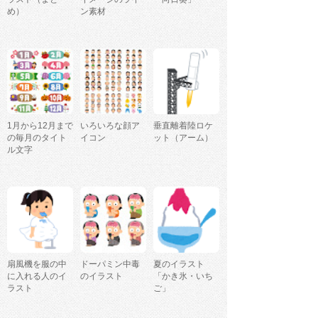
め）
ン素材
1月から12月まで
いろいろな顔ア
垂直離着陸ロケ
の毎月のタイト
イコン
ット（アーム）
ル文字
扇風機を服の中
ドーパミン中毒
夏のイラスト
に入れる人のイ
のイラスト
「かき氷・いち
ラスト
ご」