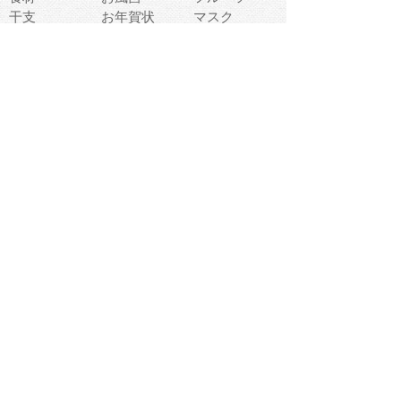
干支
お年賀状
マスク
調味料
猫
物語
介護
南国
ウェディング
ランドマーク
環境問題
髪
スポーツ用具
書類
クリスマス
夏休み
怪我
テンプレート
メディア
食器
お祭り
政治
中年
座布団
映画
メッセージ
電車
ゴミ
楽器
パン
宗教
幼稚園
エネルギー
引越し
農業
自転車
オリンピック
飾り
お寿司
POP
食べ物キャラ
ダンス
体育
梅雨
棒人間
周辺機器
メタボリック
お葬式
思い出
歯
集合
運動会
春
室内
流通
カフェ
お誕生日
宇宙
英語
バレンタイン