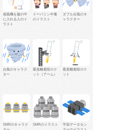
扇風機を服の中
ドーパミン中毒
ダブル台風のキ
に入れる人のイ
のイラスト
ャラクター
ラスト
台風のキャラク
垂直離着陸ロケ
垂直離着陸ロケ
ター
ット（アーム）
ット
SMRのキャラク
SMRのイラスト
宇宙データセン
ター
ターのイラスト