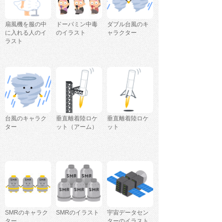
扇風機を服の中
ドーパミン中毒
ダブル台風のキ
に入れる人のイ
のイラスト
ャラクター
ラスト
台風のキャラク
垂直離着陸ロケ
垂直離着陸ロケ
ター
ット（アーム）
ット
SMRのキャラク
SMRのイラスト
宇宙データセン
ター
ターのイラスト