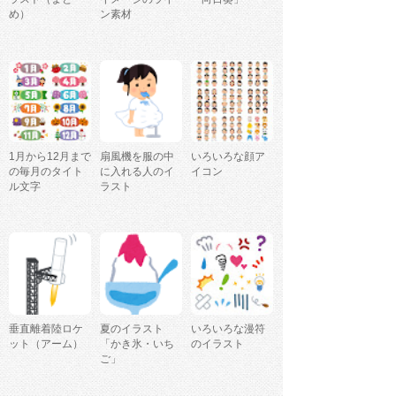
め）
ン素材
1月から12月まで
扇風機を服の中
いろいろな顔ア
の毎月のタイト
に入れる人のイ
イコン
ル文字
ラスト
垂直離着陸ロケ
夏のイラスト
いろいろな漫符
ット（アーム）
「かき氷・いち
のイラスト
ご」