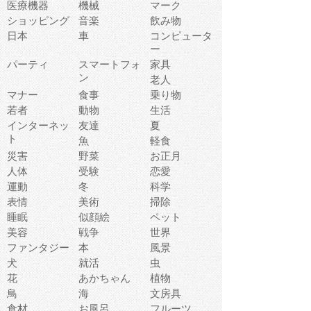
医療機器
機械
マーク
ショッピング
音楽
飲み物
日本
車
コンピュータ
ー
パーティ
スマートフォ
家具
ン
老人
マナー
食事
乗り物
若者
動物
生活
インターネッ
友達
夏
ト
魚
軽食
災害
野菜
お正月
人体
受験
恋愛
運動
冬
科学
表情
美術
掃除
睡眠
似顔絵
ペット
美容
戦争
世界
ファンタジー
本
風景
犬
就活
虫
花
あかちゃん
植物
鳥
海
文房具
食材
お風呂
フルーツ