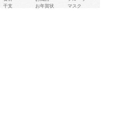
干支
お年賀状
マスク
調味料
猫
物語
介護
南国
ウェディング
ランドマーク
環境問題
髪
スポーツ用具
書類
クリスマス
夏休み
怪我
テンプレート
メディア
食器
お祭り
政治
中年
座布団
映画
メッセージ
電車
ゴミ
楽器
パン
宗教
幼稚園
エネルギー
引越し
農業
自転車
オリンピック
飾り
お寿司
POP
食べ物キャラ
ダンス
体育
梅雨
棒人間
周辺機器
メタボリック
お葬式
思い出
歯
集合
運動会
春
室内
流通
カフェ
お誕生日
宇宙
英語
バレンタイン