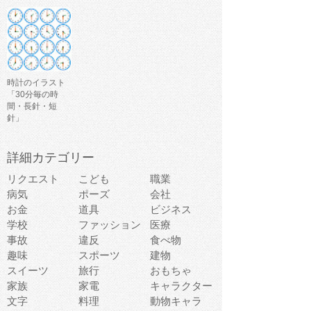
時計のイラスト
「30分毎の時
間・長針・短
針」
詳細カテゴリー
リクエスト
こども
職業
病気
ポーズ
会社
お金
道具
ビジネス
学校
ファッション
医療
事故
違反
食べ物
趣味
スポーツ
建物
スイーツ
旅行
おもちゃ
家族
家電
キャラクター
文字
料理
動物キャラ