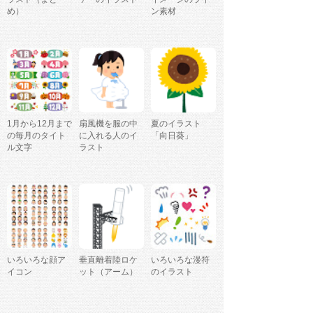
め）
ン素材
1月から12月まで
扇風機を服の中
夏のイラスト
の毎月のタイト
に入れる人のイ
「向日葵」
ル文字
ラスト
いろいろな顔ア
垂直離着陸ロケ
いろいろな漫符
イコン
ット（アーム）
のイラスト