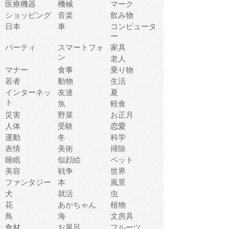
医療機器
機械
マーク
ショッピング
音楽
飲み物
日本
車
コンピュータ
ー
パーティ
スマートフォ
家具
ン
老人
マナー
食事
乗り物
若者
動物
生活
インターネッ
友達
夏
ト
魚
軽食
災害
野菜
お正月
人体
受験
恋愛
運動
冬
科学
表情
美術
掃除
睡眠
似顔絵
ペット
美容
戦争
世界
ファンタジー
本
風景
犬
就活
虫
花
あかちゃん
植物
鳥
海
文房具
食材
お風呂
フルーツ