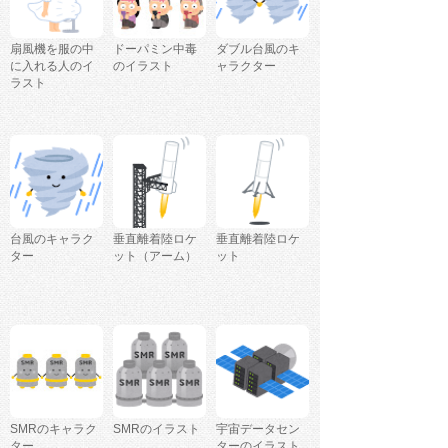
扇風機を服の中
ドーパミン中毒
ダブル台風のキ
に入れる人のイ
のイラスト
ャラクター
ラスト
台風のキャラク
垂直離着陸ロケ
垂直離着陸ロケ
ター
ット（アーム）
ット
SMRのキャラク
SMRのイラスト
宇宙データセン
ター
ターのイラスト