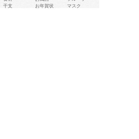
干支
お年賀状
マスク
調味料
猫
物語
介護
南国
ウェディング
ランドマーク
環境問題
髪
スポーツ用具
書類
クリスマス
夏休み
怪我
テンプレート
メディア
食器
お祭り
政治
中年
座布団
映画
メッセージ
電車
ゴミ
楽器
パン
宗教
幼稚園
エネルギー
引越し
農業
自転車
オリンピック
飾り
お寿司
POP
食べ物キャラ
ダンス
体育
梅雨
棒人間
周辺機器
メタボリック
お葬式
思い出
歯
集合
運動会
春
室内
流通
カフェ
お誕生日
宇宙
英語
バレンタイン