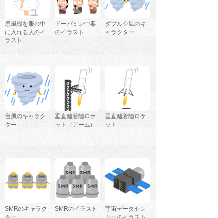
扇風機を服の中
ドーパミン中毒
ダブル台風のキ
に入れる人のイ
のイラスト
ャラクター
ラスト
台風のキャラク
垂直離着陸ロケ
垂直離着陸ロケ
ター
ット（アーム）
ット
SMRのキャラク
SMRのイラスト
宇宙データセン
ター
ターのイラスト