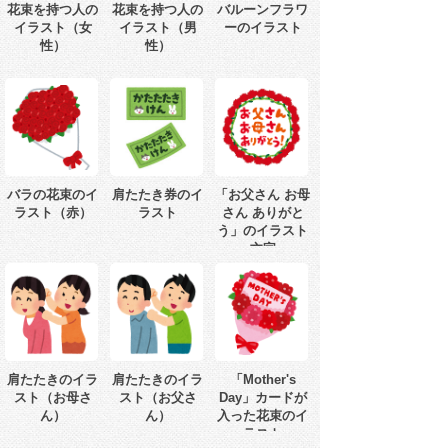
花束を持つ人の
花束を持つ人の
バルーンフラワ
イラスト（女
イラスト（男
ーのイラスト
性）
性）
バラの花束のイ
肩たたき券のイ
「お父さん お母
ラスト（赤）
ラスト
さん ありがと
う」のイラスト
文字
肩たたきのイラ
肩たたきのイラ
「Mother's
スト（お母さ
スト（お父さ
Day」カードが
ん）
ん）
入った花束のイ
ラスト