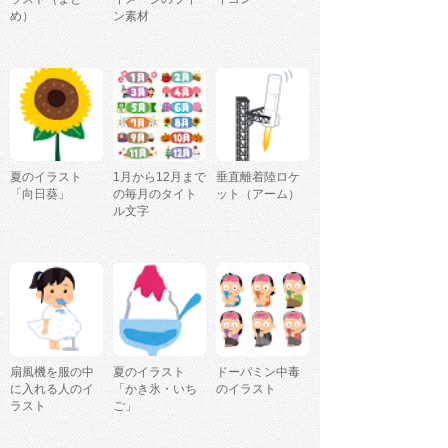
め）
ン素材
夏のイラスト
1月から12月まで
垂直離着陸ロケ
「向日葵」
の毎月のタイト
ット（アーム）
ル文字
扇風機を服の中
夏のイラスト
ドーパミン中毒
に入れる人のイ
「かき氷・いち
のイラスト
ラスト
ご」