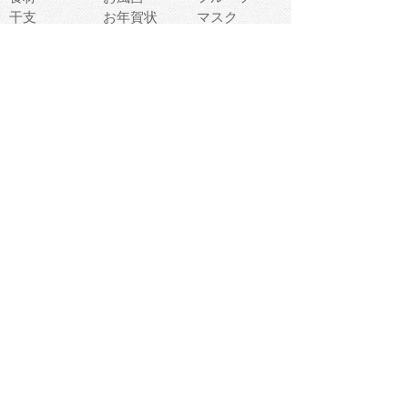
干支
お年賀状
マスク
調味料
猫
物語
介護
南国
ウェディング
ランドマーク
環境問題
髪
スポーツ用具
書類
クリスマス
夏休み
怪我
テンプレート
メディア
食器
お祭り
政治
中年
座布団
映画
メッセージ
電車
ゴミ
楽器
パン
宗教
幼稚園
エネルギー
引越し
農業
自転車
オリンピック
飾り
お寿司
POP
食べ物キャラ
ダンス
体育
梅雨
棒人間
周辺機器
メタボリック
お葬式
思い出
歯
集合
運動会
春
室内
流通
カフェ
お誕生日
宇宙
英語
バレンタイン