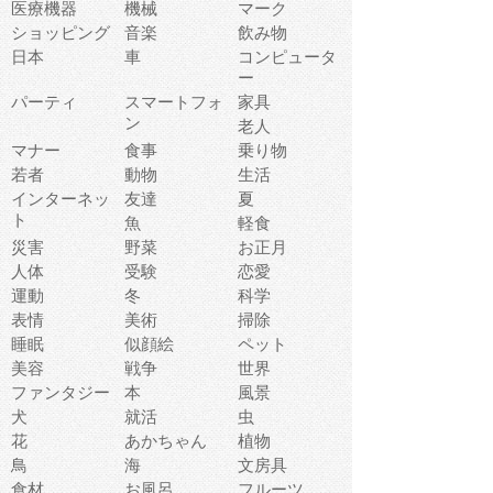
医療機器
機械
マーク
ショッピング
音楽
飲み物
日本
車
コンピュータ
ー
パーティ
スマートフォ
家具
ン
老人
マナー
食事
乗り物
若者
動物
生活
インターネッ
友達
夏
ト
魚
軽食
災害
野菜
お正月
人体
受験
恋愛
運動
冬
科学
表情
美術
掃除
睡眠
似顔絵
ペット
美容
戦争
世界
ファンタジー
本
風景
犬
就活
虫
花
あかちゃん
植物
鳥
海
文房具
食材
お風呂
フルーツ