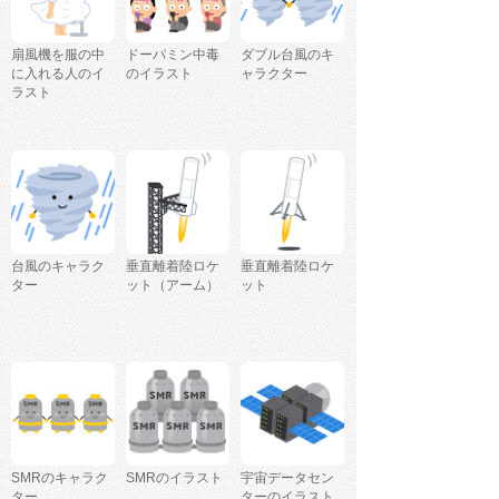
扇風機を服の中
ドーパミン中毒
ダブル台風のキ
に入れる人のイ
のイラスト
ャラクター
ラスト
台風のキャラク
垂直離着陸ロケ
垂直離着陸ロケ
ター
ット（アーム）
ット
SMRのキャラク
SMRのイラスト
宇宙データセン
ター
ターのイラスト