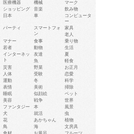
医療機器
機械
マーク
ショッピング
音楽
飲み物
日本
車
コンピュータ
ー
パーティ
スマートフォ
家具
ン
老人
マナー
食事
乗り物
若者
動物
生活
インターネッ
友達
夏
ト
魚
軽食
災害
野菜
お正月
人体
受験
恋愛
運動
冬
科学
表情
美術
掃除
睡眠
似顔絵
ペット
美容
戦争
世界
ファンタジー
本
風景
犬
就活
虫
花
あかちゃん
植物
鳥
海
文房具
食材
お風呂
フルーツ