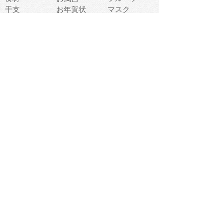
干支
お年賀状
マスク
調味料
猫
物語
介護
南国
ウェディング
ランドマーク
環境問題
髪
スポーツ用具
書類
クリスマス
夏休み
怪我
テンプレート
メディア
食器
お祭り
政治
中年
座布団
映画
メッセージ
電車
ゴミ
楽器
パン
宗教
幼稚園
エネルギー
引越し
農業
自転車
オリンピック
飾り
お寿司
POP
食べ物キャラ
ダンス
体育
梅雨
棒人間
周辺機器
メタボリック
お葬式
思い出
歯
集合
運動会
春
室内
流通
カフェ
お誕生日
宇宙
英語
バレンタイン