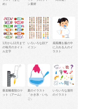
め）
ン素材
1月から12月まで
いろいろな顔ア
扇風機を服の中
の毎月のタイト
イコン
に入れる人のイ
ル文字
ラスト
垂直離着陸ロケ
夏のイラスト
いろいろな漫符
ット（アーム）
「かき氷・いち
のイラスト
ご」