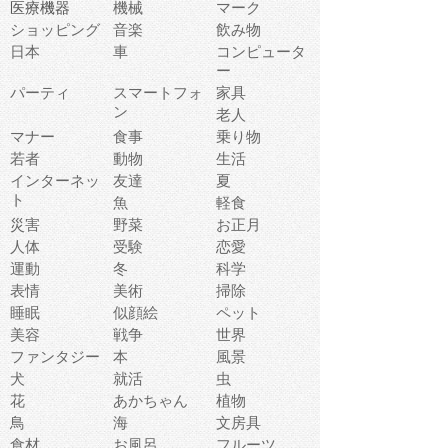
医療機器
機械
マーク
ショッピング
音楽
飲み物
日本
車
コンピュータ
ー
パーティ
スマートフォ
家具
ン
老人
マナー
食事
乗り物
若者
動物
生活
インターネッ
友達
夏
ト
魚
軽食
災害
野菜
お正月
人体
受験
恋愛
運動
冬
科学
表情
美術
掃除
睡眠
似顔絵
ペット
美容
戦争
世界
ファンタジー
本
風景
犬
就活
虫
花
あかちゃん
植物
鳥
海
文房具
食材
お風呂
フルーツ