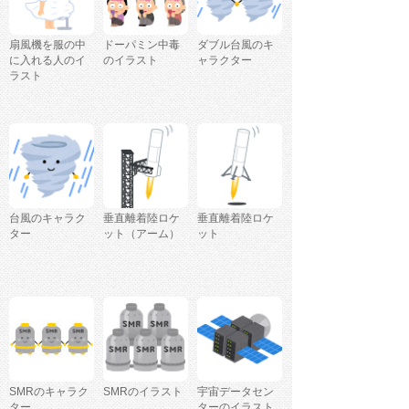
扇風機を服の中
ドーパミン中毒
ダブル台風のキ
に入れる人のイ
のイラスト
ャラクター
ラスト
台風のキャラク
垂直離着陸ロケ
垂直離着陸ロケ
ター
ット（アーム）
ット
SMRのキャラク
SMRのイラスト
宇宙データセン
ター
ターのイラスト