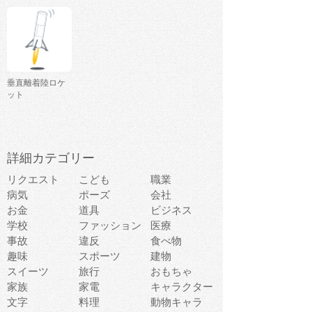
垂直離着陸ロケ
ット
詳細カテゴリー
リクエスト
こども
職業
病気
ポーズ
会社
お金
道具
ビジネス
学校
ファッション
医療
事故
違反
食べ物
趣味
スポーツ
建物
スイーツ
旅行
おもちゃ
家族
家電
キャラクター
文字
料理
動物キャラ