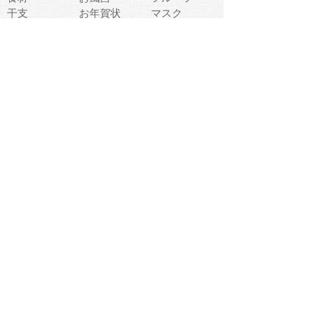
干支
お年賀状
マスク
調味料
猫
物語
介護
南国
ウェディング
ランドマーク
環境問題
髪
スポーツ用具
書類
クリスマス
夏休み
怪我
テンプレート
メディア
食器
お祭り
政治
中年
座布団
映画
メッセージ
電車
ゴミ
楽器
パン
宗教
幼稚園
エネルギー
引越し
農業
自転車
オリンピック
飾り
お寿司
POP
食べ物キャラ
ダンス
体育
梅雨
棒人間
周辺機器
メタボリック
お葬式
思い出
歯
集合
運動会
春
室内
流通
カフェ
お誕生日
宇宙
英語
バレンタイン