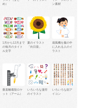
め）
ン素材
1月から12月まで
夏のイラスト
扇風機を服の中
の毎月のタイト
「向日葵」
に入れる人のイ
ル文字
ラスト
垂直離着陸ロケ
いろいろな漫符
いろいろな顔ア
ット（アーム）
のイラスト
イコン