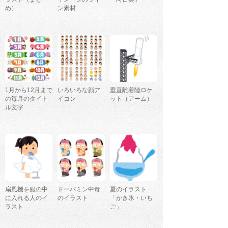
め）
ン素材
1月から12月まで
いろいろな顔ア
垂直離着陸ロケ
の毎月のタイト
イコン
ット（アーム）
ル文字
扇風機を服の中
ドーパミン中毒
夏のイラスト
に入れる人のイ
のイラスト
「かき氷・いち
ラスト
ご」