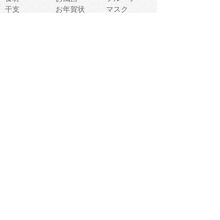
干支
お年賀状
マスク
調味料
猫
物語
介護
南国
ウェディング
ランドマーク
環境問題
髪
スポーツ用具
書類
クリスマス
夏休み
怪我
テンプレート
メディア
食器
お祭り
政治
中年
座布団
映画
メッセージ
電車
ゴミ
楽器
パン
宗教
幼稚園
エネルギー
引越し
農業
自転車
オリンピック
飾り
お寿司
POP
食べ物キャラ
ダンス
体育
梅雨
棒人間
周辺機器
メタボリック
お葬式
思い出
歯
集合
運動会
春
室内
流通
カフェ
お誕生日
宇宙
英語
バレンタイン