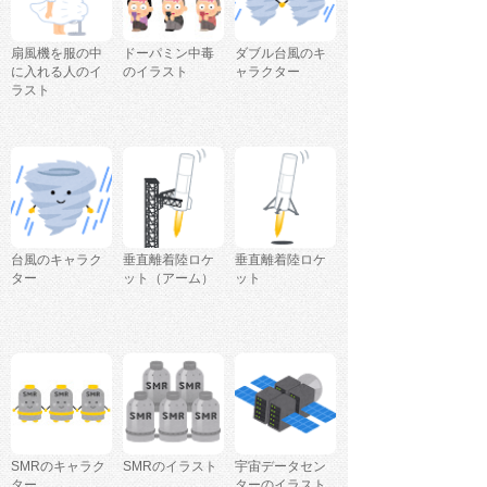
扇風機を服の中
ドーパミン中毒
ダブル台風のキ
に入れる人のイ
のイラスト
ャラクター
ラスト
台風のキャラク
垂直離着陸ロケ
垂直離着陸ロケ
ター
ット（アーム）
ット
SMRのキャラク
SMRのイラスト
宇宙データセン
ター
ターのイラスト