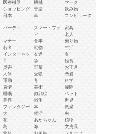
医療機器
機械
マーク
ショッピング
音楽
飲み物
日本
車
コンピュータ
ー
パーティ
スマートフォ
家具
ン
老人
マナー
食事
乗り物
若者
動物
生活
インターネッ
友達
夏
ト
魚
軽食
災害
野菜
お正月
人体
受験
恋愛
運動
冬
科学
表情
美術
掃除
睡眠
似顔絵
ペット
美容
戦争
世界
ファンタジー
本
風景
犬
就活
虫
花
あかちゃん
植物
鳥
海
文房具
食材
お風呂
フルーツ