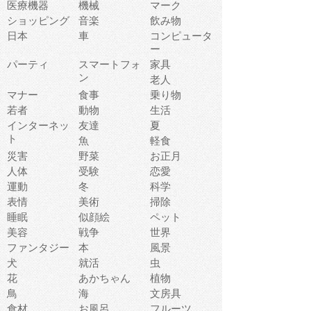
医療機器
機械
マーク
ショッピング
音楽
飲み物
日本
車
コンピュータ
ー
パーティ
スマートフォ
家具
ン
老人
マナー
食事
乗り物
若者
動物
生活
インターネッ
友達
夏
ト
魚
軽食
災害
野菜
お正月
人体
受験
恋愛
運動
冬
科学
表情
美術
掃除
睡眠
似顔絵
ペット
美容
戦争
世界
ファンタジー
本
風景
犬
就活
虫
花
あかちゃん
植物
鳥
海
文房具
食材
お風呂
フルーツ