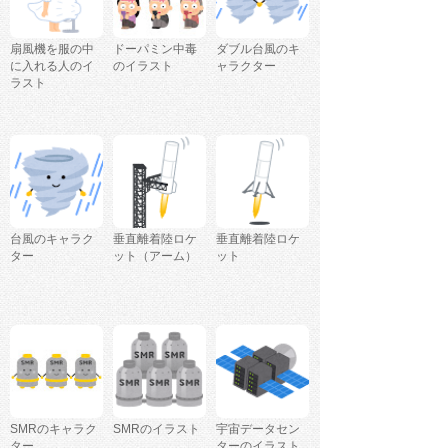
扇風機を服の中
ドーパミン中毒
ダブル台風のキ
に入れる人のイ
のイラスト
ャラクター
ラスト
台風のキャラク
垂直離着陸ロケ
垂直離着陸ロケ
ター
ット（アーム）
ット
SMRのキャラク
SMRのイラスト
宇宙データセン
ター
ターのイラスト