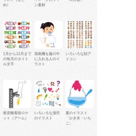
め）
ン素材
1月から12月まで
扇風機を服の中
いろいろな顔ア
の毎月のタイト
に入れる人のイ
イコン
ル文字
ラスト
垂直離着陸ロケ
いろいろな漫符
夏のイラスト
ット（アーム）
のイラスト
「かき氷・いち
ご」