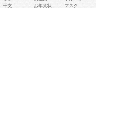
干支
お年賀状
マスク
調味料
猫
物語
介護
南国
ウェディング
ランドマーク
環境問題
髪
スポーツ用具
書類
クリスマス
夏休み
怪我
テンプレート
メディア
食器
お祭り
政治
中年
座布団
映画
メッセージ
電車
ゴミ
楽器
パン
宗教
幼稚園
エネルギー
引越し
農業
自転車
オリンピック
飾り
お寿司
POP
食べ物キャラ
ダンス
体育
梅雨
棒人間
周辺機器
メタボリック
お葬式
思い出
歯
集合
運動会
春
室内
流通
カフェ
お誕生日
宇宙
英語
バレンタイン