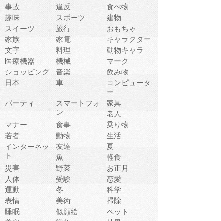
事故
違反
食べ物
趣味
スポーツ
建物
スイーツ
旅行
おもちゃ
家族
家電
キャラクター
文字
料理
動物キャラ
医療機器
機械
マーク
ショッピング
音楽
飲み物
日本
車
コンピュータ
ー
パーティ
スマートフォ
家具
ン
老人
マナー
食事
乗り物
若者
動物
生活
インターネッ
友達
夏
ト
魚
軽食
災害
野菜
お正月
人体
受験
恋愛
運動
冬
科学
表情
美術
掃除
睡眠
似顔絵
ペット