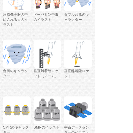
扇風機を服の中
ドーパミン中毒
ダブル台風のキ
に入れる人のイ
のイラスト
ャラクター
ラスト
台風のキャラク
垂直離着陸ロケ
垂直離着陸ロケ
ター
ット（アーム）
ット
SMRのキャラク
SMRのイラスト
宇宙データセン
ター
ターのイラスト