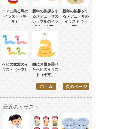
コマに乗る馬の
新年の挨拶をす
新年の挨拶をす
イラスト（午
るメデューサの
るメデューサの
年）
カップルのイラ
イラスト（干
スト（干支）
支）
ヘビの家族のイ
頭にお餅を乗せ
ラスト（干支）
たヘビのイラス
ト（干支）
ホーム
次のページ
最近のイラスト