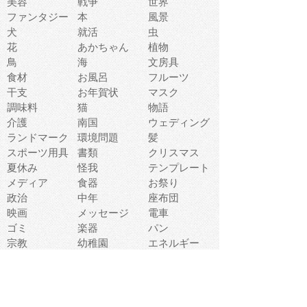
美容
戦争
世界
ファンタジー
本
風景
犬
就活
虫
花
あかちゃん
植物
鳥
海
文房具
食材
お風呂
フルーツ
干支
お年賀状
マスク
調味料
猫
物語
介護
南国
ウェディング
ランドマーク
環境問題
髪
スポーツ用具
書類
クリスマス
夏休み
怪我
テンプレート
メディア
食器
お祭り
政治
中年
座布団
映画
メッセージ
電車
ゴミ
楽器
パン
宗教
幼稚園
エネルギー
引越し
農業
自転車
オリンピック
飾り
お寿司
POP
食べ物キャラ
ダンス
体育
梅雨
棒人間