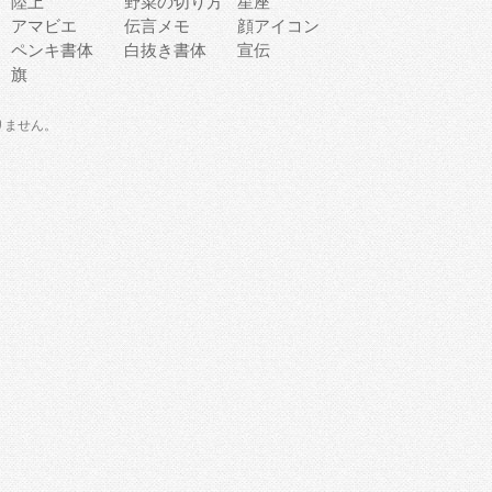
陸上
野菜の切り方
星座
アマビエ
伝言メモ
顔アイコン
ペンキ書体
白抜き書体
宣伝
旗
りません。