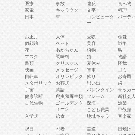
医療
事故
違反
食べ物
家電
キャラクター
文字
料理
日本
車
コンピュータ
パーテ
ー
お正月
人体
受験
恋愛
似顔絵
ペット
美容
戦争
花
あかちゃん
植物
鳥
マスク
調味料
猫
物語
書類
クリスマス
夏休み
怪我
映画
メッセージ
電車
ゴミ
自転車
オリンピック
飾り
お寿司
メタボリック
お葬式
思い出
歯
宇宙
英語
バレンタイン
サッカ
健康診断
爬虫類両生類
フレーム
新社会
古代生物
ゴールデンウ
深海
漁業
ィーク
こども職業
甲殻類
入学式
給食
地域キャラ
音楽家
祝日
忍者
書道
日焼け