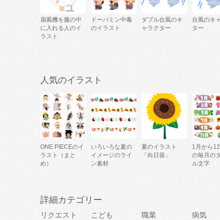
扇風機を服の中
ドーパミン中毒
ダブル台風のキ
台風のキ
に入れる人のイ
のイラスト
ャラクター
ター
ラスト
人気のイラスト
ONE PIECEのイ
いろいろな夏の
夏のイラスト
1月から1
ラスト（まと
イメージのライ
「向日葵」
の毎月の
め）
ン素材
ル文字
詳細カテゴリー
リクエスト
こども
職業
病気