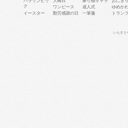
パラリンピッ
大晦日
乗り物キャラ
おにぎ
ク
ワンピース
成人式
ゆめか
イースター
勤労感謝の日
一筆箋
トラン
いらすと