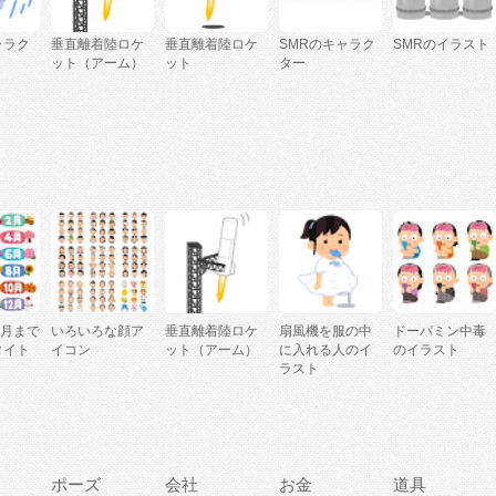
ャラク
垂直離着陸ロケ
垂直離着陸ロケ
SMRのキャラク
SMRのイラスト
ット（アーム）
ット
ター
2月まで
いろいろな顔ア
垂直離着陸ロケ
扇風機を服の中
ドーパミン中毒
タイト
イコン
ット（アーム）
に入れる人のイ
のイラスト
ラスト
ポーズ
会社
お金
道具