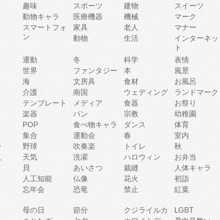
趣味
スポーツ
建物
スイーツ
動物キャラ
医療機器
機械
マーク
ィ
スマートフォ
家具
老人
マナー
ン
動物
生活
インターネッ
ト
運動
冬
科学
表情
世界
ファンタジー
本
風景
海
文房具
食材
お風呂
介護
南国
ウェディング
ランドマーク
テンプレート
メディア
食器
お祭り
楽器
パン
宗教
幼稚園
POP
食べ物キャラ
ダンス
体育
集合
運動会
春
室内
ー
野球
吹奏楽
トイレ
秋
人
天気
洗濯
ハロウィン
お弁当
貝
あいさつ
裁縫
人体キャラ
人工知能
仏像
花火
初詣
忘年会
恐竜
禁止
紅葉
母の日
節分
クジライルカ
LGBT