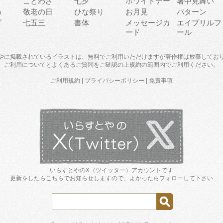
り
ことわざ
七夕
ホワイトデー
暑中見舞い
わ
敬老の日
ひな祭り
お月見
パターン
プ
七五三
書体
メッセージカ
エイプリルフ
ード
ール
やに掲載されているイラストは、無料でご利用いただけますが著作権は放棄してお
ご利用について
と
よくあるご質問
をご確認の上規約の範囲内でご利用ください。
ご利用規約
|
プライバシーポリシー
|
免責事項
いらすとやのX（ツイッター）アカウントです
更新をしたらこちらでお知らせしますので、よかったらフォローして下さい