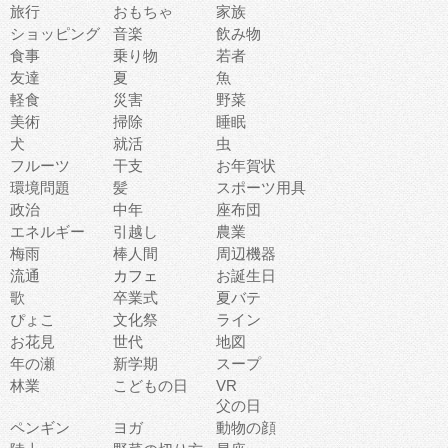
旅行
おもちゃ
家族
ショッピング
音楽
飲み物
食事
乗り物
若者
友達
夏
魚
軽食
災害
野菜
美術
掃除
睡眠
犬
就活
虫
フルーツ
干支
お年賀状
環境問題
髪
スポーツ用具
政治
中年
座布団
エネルギー
引越し
農業
梅雨
棒人間
周辺機器
流通
カフェ
お誕生日
歌
卒業式
夏バテ
ぴょこ
文化祭
ライン
お花見
世代
地図
年の瀬
新学期
スープ
林業
こどもの日
VR
父の日
ペンギン
ヨガ
動物の顔