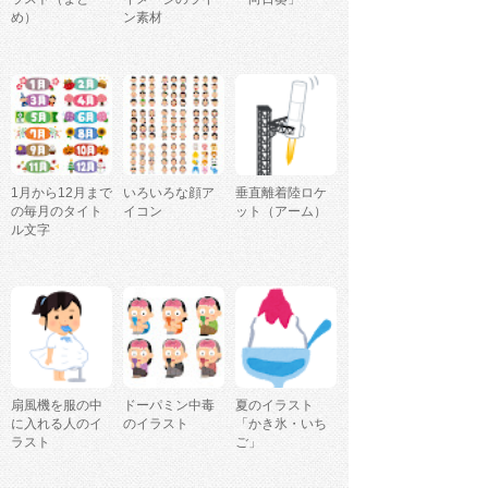
め）
ン素材
1月から12月まで
いろいろな顔ア
垂直離着陸ロケ
の毎月のタイト
イコン
ット（アーム）
ル文字
扇風機を服の中
ドーパミン中毒
夏のイラスト
に入れる人のイ
のイラスト
「かき氷・いち
ラスト
ご」