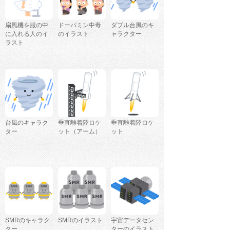
扇風機を服の中
ドーパミン中毒
ダブル台風のキ
に入れる人のイ
のイラスト
ャラクター
ラスト
台風のキャラク
垂直離着陸ロケ
垂直離着陸ロケ
ター
ット（アーム）
ット
SMRのキャラク
SMRのイラスト
宇宙データセン
ター
ターのイラスト