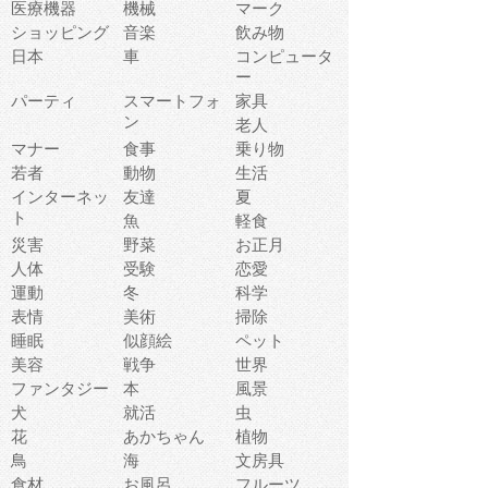
医療機器
機械
マーク
ショッピング
音楽
飲み物
日本
車
コンピュータ
ー
パーティ
スマートフォ
家具
ン
老人
マナー
食事
乗り物
若者
動物
生活
インターネッ
友達
夏
ト
魚
軽食
災害
野菜
お正月
人体
受験
恋愛
運動
冬
科学
表情
美術
掃除
睡眠
似顔絵
ペット
美容
戦争
世界
ファンタジー
本
風景
犬
就活
虫
花
あかちゃん
植物
鳥
海
文房具
食材
お風呂
フルーツ