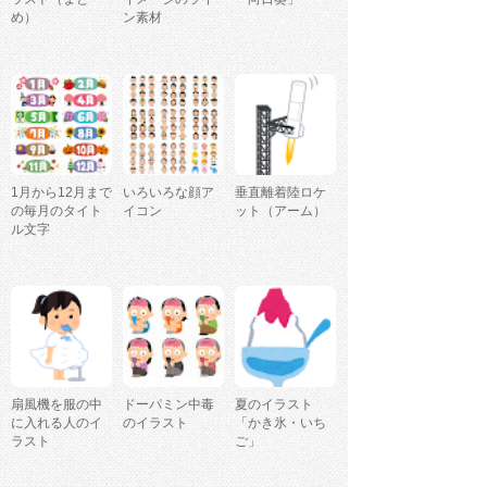
め）
ン素材
1月から12月まで
いろいろな顔ア
垂直離着陸ロケ
の毎月のタイト
イコン
ット（アーム）
ル文字
扇風機を服の中
ドーパミン中毒
夏のイラスト
に入れる人のイ
のイラスト
「かき氷・いち
ラスト
ご」