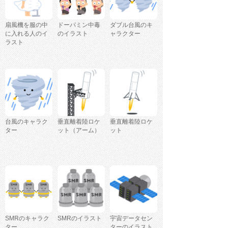
扇風機を服の中
ドーパミン中毒
ダブル台風のキ
に入れる人のイ
のイラスト
ャラクター
ラスト
台風のキャラク
垂直離着陸ロケ
垂直離着陸ロケ
ター
ット（アーム）
ット
SMRのキャラク
SMRのイラスト
宇宙データセン
ター
ターのイラスト