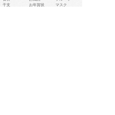
干支
お年賀状
マスク
調味料
猫
物語
介護
南国
ウェディング
ランドマーク
環境問題
髪
スポーツ用具
書類
クリスマス
夏休み
怪我
テンプレート
メディア
食器
お祭り
政治
中年
座布団
映画
メッセージ
電車
ゴミ
楽器
パン
宗教
幼稚園
エネルギー
引越し
農業
自転車
オリンピック
飾り
お寿司
POP
食べ物キャラ
ダンス
体育
梅雨
棒人間
周辺機器
メタボリック
お葬式
思い出
歯
集合
運動会
春
室内
流通
カフェ
お誕生日
宇宙
英語
バレンタイン