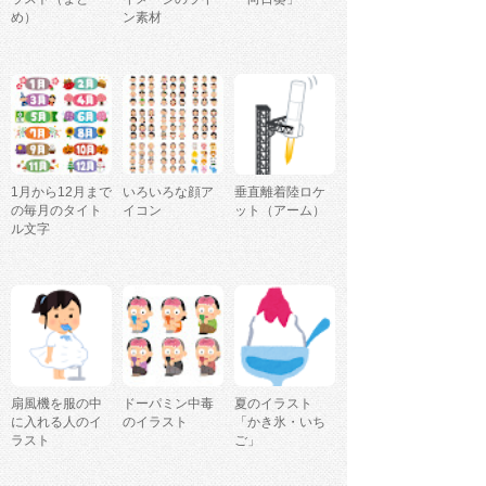
め）
ン素材
1月から12月まで
いろいろな顔ア
垂直離着陸ロケ
の毎月のタイト
イコン
ット（アーム）
ル文字
扇風機を服の中
ドーパミン中毒
夏のイラスト
に入れる人のイ
のイラスト
「かき氷・いち
ラスト
ご」