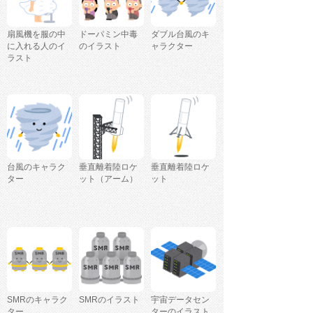
扇風機を服の中
ドーパミン中毒
ダブル台風のキ
に入れる人のイ
のイラスト
ャラクター
ラスト
台風のキャラク
垂直離着陸ロケ
垂直離着陸ロケ
ター
ット（アーム）
ット
SMRのキャラク
SMRのイラスト
宇宙データセン
ター
ターのイラスト