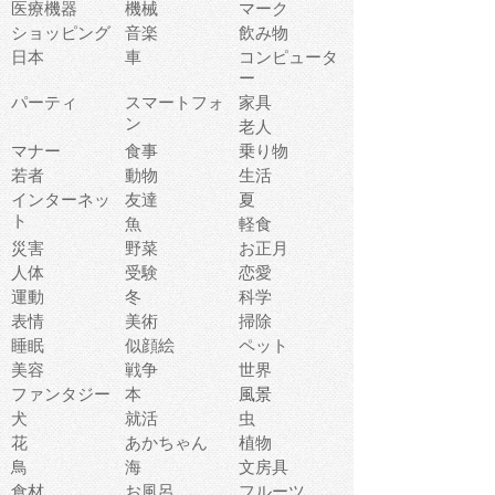
医療機器
機械
マーク
ショッピング
音楽
飲み物
日本
車
コンピュータ
ー
パーティ
スマートフォ
家具
ン
老人
マナー
食事
乗り物
若者
動物
生活
インターネッ
友達
夏
ト
魚
軽食
災害
野菜
お正月
人体
受験
恋愛
運動
冬
科学
表情
美術
掃除
睡眠
似顔絵
ペット
美容
戦争
世界
ファンタジー
本
風景
犬
就活
虫
花
あかちゃん
植物
鳥
海
文房具
食材
お風呂
フルーツ