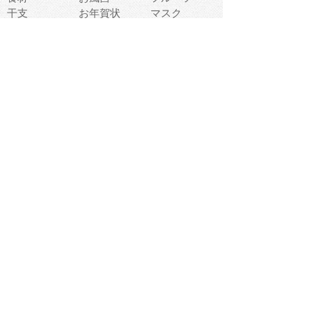
干支
お年賀状
マスク
調味料
猫
物語
介護
南国
ウェディング
ランドマーク
環境問題
髪
スポーツ用具
書類
クリスマス
夏休み
怪我
テンプレート
メディア
食器
お祭り
政治
中年
座布団
映画
メッセージ
電車
ゴミ
楽器
パン
宗教
幼稚園
エネルギー
引越し
農業
自転車
オリンピック
飾り
お寿司
POP
食べ物キャラ
ダンス
体育
梅雨
棒人間
周辺機器
メタボリック
お葬式
思い出
歯
集合
運動会
春
室内
流通
カフェ
お誕生日
宇宙
英語
バレンタイン