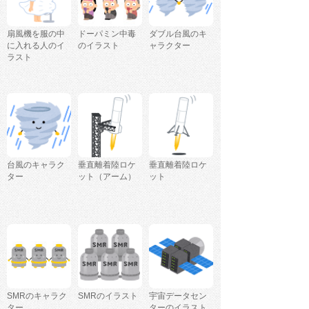
扇風機を服の中
ドーパミン中毒
ダブル台風のキ
に入れる人のイ
のイラスト
ャラクター
ラスト
台風のキャラク
垂直離着陸ロケ
垂直離着陸ロケ
ター
ット（アーム）
ット
SMRのキャラク
SMRのイラスト
宇宙データセン
ター
ターのイラスト