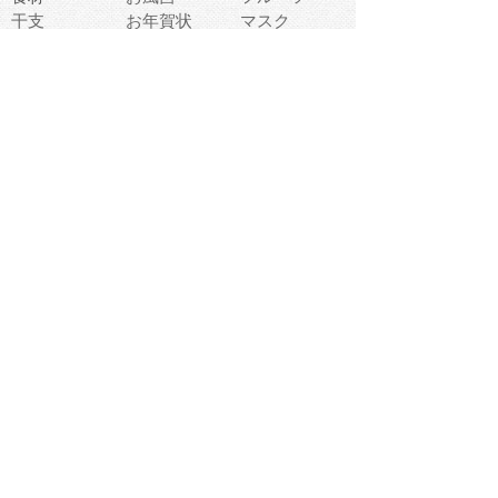
干支
お年賀状
マスク
調味料
猫
物語
介護
南国
ウェディング
ランドマーク
環境問題
髪
スポーツ用具
書類
クリスマス
夏休み
怪我
テンプレート
メディア
食器
お祭り
政治
中年
座布団
映画
メッセージ
電車
ゴミ
楽器
パン
宗教
幼稚園
エネルギー
引越し
農業
自転車
オリンピック
飾り
お寿司
POP
食べ物キャラ
ダンス
体育
梅雨
棒人間
周辺機器
メタボリック
お葬式
思い出
歯
集合
運動会
春
室内
流通
カフェ
お誕生日
宇宙
英語
バレンタイン