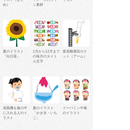
め）
ン素材
夏のイラスト
1月から12月まで
垂直離着陸ロケ
「向日葵」
の毎月のタイト
ット（アーム）
ル文字
扇風機を服の中
夏のイラスト
ドーパミン中毒
に入れる人のイ
「かき氷・いち
のイラスト
ラスト
ご」