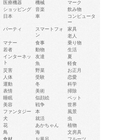
医療機器
機械
マーク
ショッピング
音楽
飲み物
日本
車
コンピュータ
ー
パーティ
スマートフォ
家具
ン
老人
マナー
食事
乗り物
若者
動物
生活
インターネッ
友達
夏
ト
魚
軽食
災害
野菜
お正月
人体
受験
恋愛
運動
冬
科学
表情
美術
掃除
睡眠
似顔絵
ペット
美容
戦争
世界
ファンタジー
本
風景
犬
就活
虫
花
あかちゃん
植物
鳥
海
文房具
食材
お風呂
フルーツ