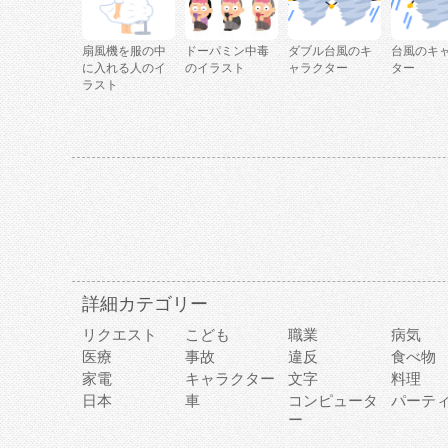
扇風機を服の中
ドーパミン中毒
ダブル台風のキ
台風のキ
に入れる人のイ
のイラスト
ャラクター
ター
ラスト
詳細カテゴリー
リクエスト
こども
職業
病気
医療
事故
違反
食べ物
家電
キャラクター
文字
料理
日本
車
コンピュータ
パーテ
ー