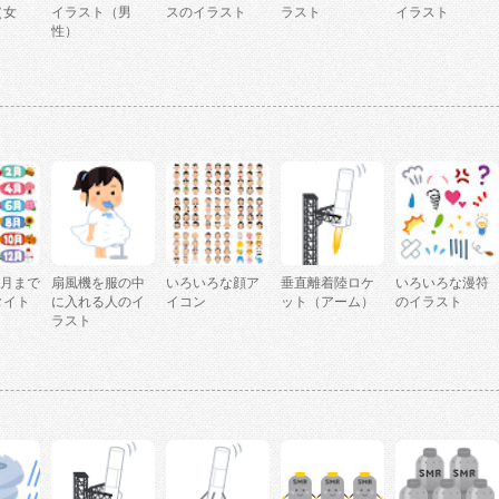
（女
イラスト（男
スのイラスト
ラスト
イラスト
性）
2月まで
扇風機を服の中
いろいろな顔ア
垂直離着陸ロケ
いろいろな漫符
タイト
に入れる人のイ
イコン
ット（アーム）
のイラスト
ラスト