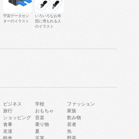
宇宙データセン
いろいろなお布
ターのイラスト
団に埋もれる人
のイラスト
ビジネス
学校
ファッション
旅行
おもちゃ
家族
ショッピング
音楽
飲み物
食事
乗り物
若者
友達
夏
魚
軽食
災害
野菜