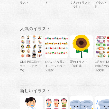
ラスト
ト
く人のイラスト
イラスト
（女性）
性）
人気のイラスト
ONE PIECEのイ
いろいろな夏の
夏のイラスト
1月から1
ラスト（まと
イメージのライ
「向日葵」
の毎月の
め）
ン素材
ル文字
新しいイラスト