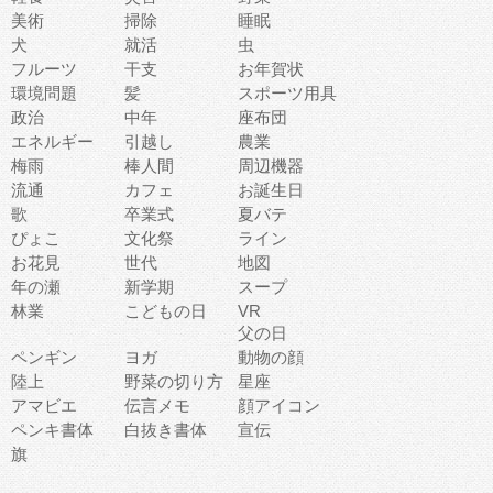
美術
掃除
睡眠
犬
就活
虫
フルーツ
干支
お年賀状
環境問題
髪
スポーツ用具
政治
中年
座布団
エネルギー
引越し
農業
梅雨
棒人間
周辺機器
流通
カフェ
お誕生日
歌
卒業式
夏バテ
ぴょこ
文化祭
ライン
お花見
世代
地図
年の瀬
新学期
スープ
林業
こどもの日
VR
父の日
ペンギン
ヨガ
動物の顔
陸上
野菜の切り方
星座
アマビエ
伝言メモ
顔アイコン
ペンキ書体
白抜き書体
宣伝
旗