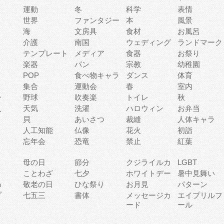
運動
冬
科学
表情
世界
ファンタジー
本
風景
海
文房具
食材
お風呂
介護
南国
ウェディング
ランドマーク
テンプレート
メディア
食器
お祭り
楽器
パン
宗教
幼稚園
POP
食べ物キャラ
ダンス
体育
集合
運動会
春
室内
ー
野球
吹奏楽
トイレ
秋
人
天気
洗濯
ハロウィン
お弁当
貝
あいさつ
裁縫
人体キャラ
人工知能
仏像
花火
初詣
忘年会
恐竜
禁止
紅葉
母の日
節分
クジライルカ
LGBT
り
ことわざ
七夕
ホワイトデー
暑中見舞い
わ
敬老の日
ひな祭り
お月見
パターン
プ
七五三
書体
メッセージカ
エイプリルフ
ード
ール