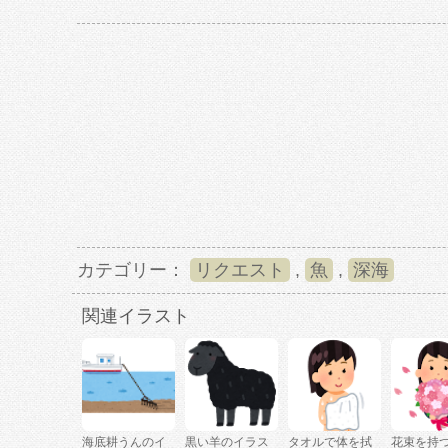
カテゴリー：
リクエスト
,
魚
,
深海
関連イラスト
海底耕うんのイ
黒い羊のイラス
タオルで体を拭
花束を持