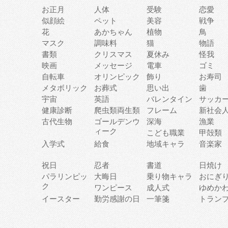
お正月
人体
受験
恋愛
似顔絵
ペット
美容
戦争
花
あかちゃん
植物
鳥
マスク
調味料
猫
物語
書類
クリスマス
夏休み
怪我
映画
メッセージ
電車
ゴミ
自転車
オリンピック
飾り
お寿司
メタボリック
お葬式
思い出
歯
宇宙
英語
バレンタイン
サッカ
健康診断
爬虫類両生類
フレーム
新社会
古代生物
ゴールデンウ
深海
漁業
ィーク
こども職業
甲殻類
入学式
給食
地域キャラ
音楽家
祝日
忍者
書道
日焼け
パラリンピッ
大晦日
乗り物キャラ
おにぎ
ク
ワンピース
成人式
ゆめか
イースター
勤労感謝の日
一筆箋
トラン