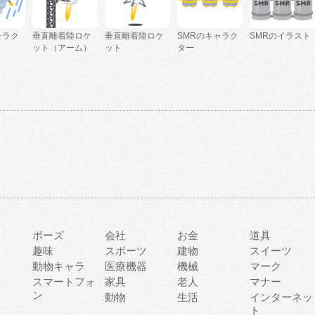
ャラク
垂直離着陸ロケ
垂直離着陸ロケ
SMRのキャラク
SMRのイラスト
ット（アーム）
ット
ター
ポーズ
会社
お金
道具
趣味
スポーツ
建物
スイーツ
動物キャラ
医療機器
機械
マーク
ィ
スマートフォ
家具
老人
マナー
ン
動物
生活
インターネッ
ト