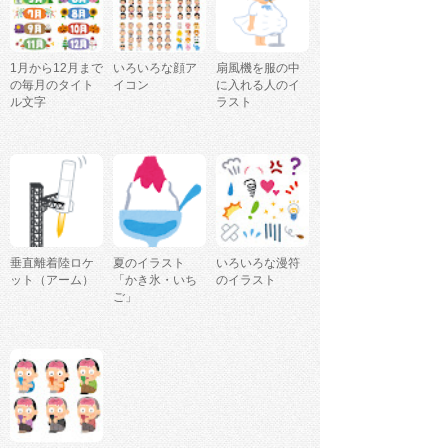
1月から12月まで
いろいろな顔ア
扇風機を服の中
の毎月のタイト
イコン
に入れる人のイ
ル文字
ラスト
垂直離着陸ロケ
夏のイラスト
いろいろな漫符
ット（アーム）
「かき氷・いち
のイラスト
ご」