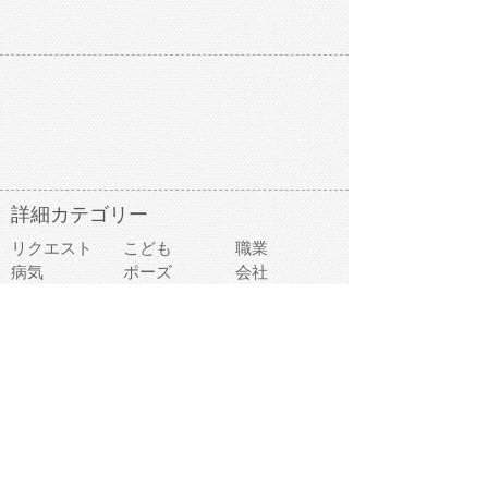
詳細カテゴリー
リクエスト
こども
職業
病気
ポーズ
会社
お金
道具
ビジネス
学校
ファッション
医療
事故
違反
食べ物
趣味
スポーツ
建物
スイーツ
旅行
おもちゃ
家族
家電
キャラクター
文字
料理
動物キャラ
医療機器
機械
マーク
ショッピング
音楽
飲み物