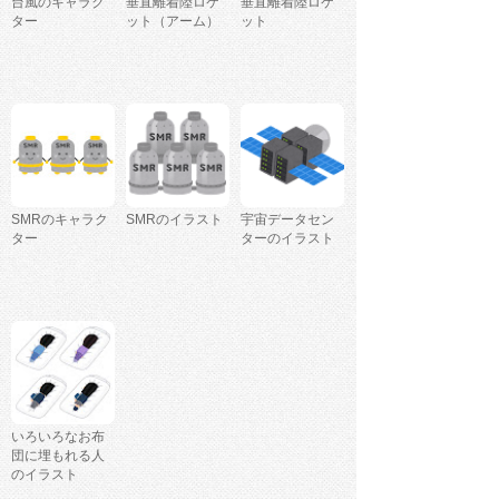
台風のキャラク
垂直離着陸ロケ
垂直離着陸ロケ
ター
ット（アーム）
ット
SMRのキャラク
SMRのイラスト
宇宙データセン
ター
ターのイラスト
いろいろなお布
団に埋もれる人
のイラスト