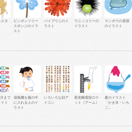
ルスタ
ピンポンツリー
パイプウニのイ
ウニッコリーの
マンボウの昼寝
ト
スポンジのイラ
ラスト
イラスト
のイラスト
スト
2月まで
扇風機を服の中
いろいろな顔ア
垂直離着陸ロケ
夏のイラスト
タイト
に入れる人のイ
イコン
ット（アーム）
「かき氷・いち
ラスト
ご」