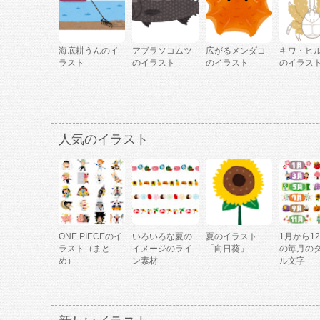
海底耕うんのイ
アブラソコムツ
広がるメンダコ
キワ・ヒ
ラスト
のイラスト
のイラスト
のイラス
人気のイラスト
ONE PIECEのイ
いろいろな夏の
夏のイラスト
1月から1
ラスト（まと
イメージのライ
「向日葵」
の毎月の
め）
ン素材
ル文字