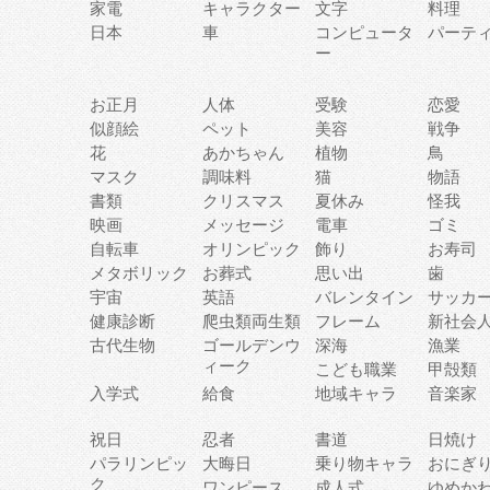
家電
キャラクター
文字
料理
日本
車
コンピュータ
パーテ
ー
お正月
人体
受験
恋愛
似顔絵
ペット
美容
戦争
花
あかちゃん
植物
鳥
マスク
調味料
猫
物語
書類
クリスマス
夏休み
怪我
映画
メッセージ
電車
ゴミ
自転車
オリンピック
飾り
お寿司
メタボリック
お葬式
思い出
歯
宇宙
英語
バレンタイン
サッカ
健康診断
爬虫類両生類
フレーム
新社会
古代生物
ゴールデンウ
深海
漁業
ィーク
こども職業
甲殻類
入学式
給食
地域キャラ
音楽家
祝日
忍者
書道
日焼け
パラリンピッ
大晦日
乗り物キャラ
おにぎ
ク
ワンピース
成人式
ゆめか