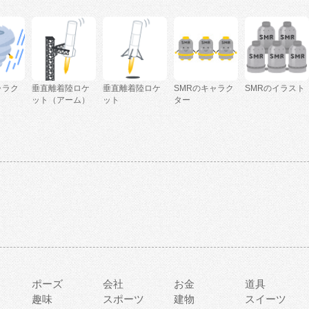
ャラク
垂直離着陸ロケ
垂直離着陸ロケ
SMRのキャラク
SMRのイラスト
ット（アーム）
ット
ター
ポーズ
会社
お金
道具
趣味
スポーツ
建物
スイーツ