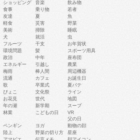
ショッピング
音楽
飲み物
食事
乗り物
若者
友達
夏
魚
軽食
災害
野菜
美術
掃除
睡眠
犬
就活
虫
フルーツ
干支
お年賀状
環境問題
髪
スポーツ用具
政治
中年
座布団
エネルギー
引越し
農業
梅雨
棒人間
周辺機器
流通
カフェ
お誕生日
歌
卒業式
夏バテ
ぴょこ
文化祭
ライン
お花見
世代
地図
年の瀬
新学期
スープ
林業
こどもの日
VR
父の日
ペンギン
ヨガ
動物の顔
陸上
野菜の切り方
星座
アマビエ
伝言メモ
顔アイコン