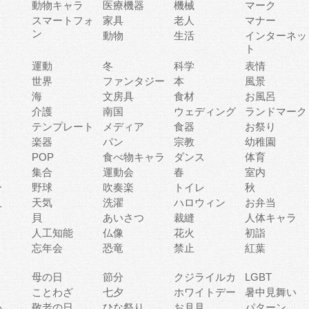
動物キャラ
医療機器
機械
マーク
ィ
スマートフォ
家具
老人
マナー
ン
動物
生活
インターネッ
ト
運動
冬
科学
表情
世界
ファンタジー
本
風景
海
文房具
食材
お風呂
介護
南国
ウェディング
ランドマーク
テンプレート
メディア
食器
お祭り
楽器
パン
宗教
幼稚園
POP
食べ物キャラ
ダンス
体育
集合
運動会
春
室内
ー
野球
吹奏楽
トイレ
秋
人
天気
洗濯
ハロウィン
お弁当
貝
あいさつ
裁縫
人体キャラ
人工知能
仏像
花火
初詣
忘年会
恐竜
禁止
紅葉
母の日
節分
クジライルカ
LGBT
り
ことわざ
七夕
ホワイトデー
暑中見舞い
わ
敬老の日
ひな祭り
お月見
パターン