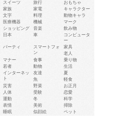
スイーツ
旅行
おもちゃ
家族
家電
キャラクター
文字
料理
動物キャラ
医療機器
機械
マーク
ショッピング
音楽
飲み物
日本
車
コンピュータ
ー
パーティ
スマートフォ
家具
ン
老人
マナー
食事
乗り物
若者
動物
生活
インターネッ
友達
夏
ト
魚
軽食
災害
野菜
お正月
人体
受験
恋愛
運動
冬
科学
表情
美術
掃除
睡眠
似顔絵
ペット
美容
戦争
世界
ファンタジー
本
風景
犬
就活
虫