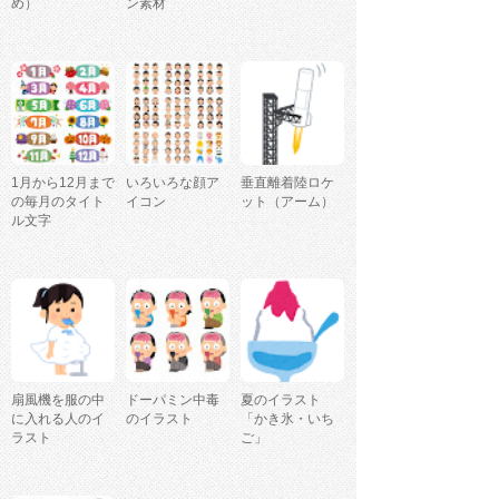
め）
ン素材
1月から12月まで
いろいろな顔ア
垂直離着陸ロケ
の毎月のタイト
イコン
ット（アーム）
ル文字
扇風機を服の中
ドーパミン中毒
夏のイラスト
に入れる人のイ
のイラスト
「かき氷・いち
ラスト
ご」