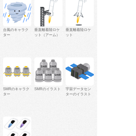
台風のキャラク
垂直離着陸ロケ
垂直離着陸ロケ
ター
ット（アーム）
ット
SMRのキャラク
SMRのイラスト
宇宙データセン
ター
ターのイラスト