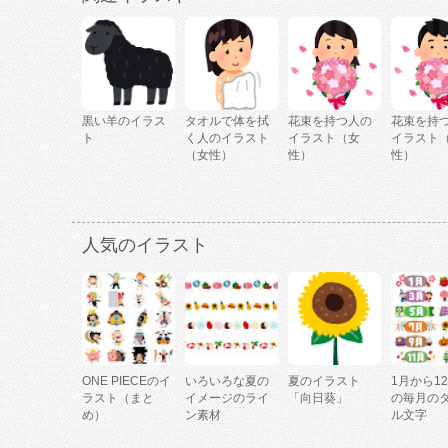
黒い羊のイラス
タオルで体を拭
花束を持つ人の
花束を持
ト
く人のイラスト
イラスト（女
イラスト
（女性）
性）
性）
人気のイラスト
ONE PIECEのイ
いろいろな夏の
夏のイラスト
1月から1
ラスト（まと
イメージのライ
「向日葵」
の毎月の
め）
ン素材
ル文字