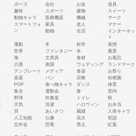
ポーズ
会社
お金
道具
趣味
スポーツ
建物
スイーツ
動物キャラ
医療機器
機械
マーク
ィ
スマートフォ
家具
老人
マナー
ン
動物
生活
インターネッ
ト
運動
冬
科学
表情
世界
ファンタジー
本
風景
海
文房具
食材
お風呂
介護
南国
ウェディング
ランドマーク
テンプレート
メディア
食器
お祭り
楽器
パン
宗教
幼稚園
POP
食べ物キャラ
ダンス
体育
集合
運動会
春
室内
ー
野球
吹奏楽
トイレ
秋
人
天気
洗濯
ハロウィン
お弁当
貝
あいさつ
裁縫
人体キャラ
人工知能
仏像
花火
初詣
忘年会
恐竜
禁止
紅葉