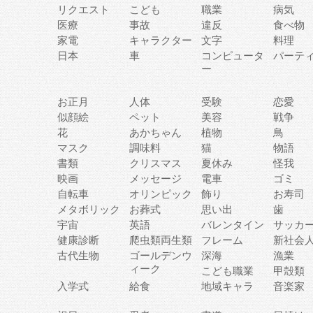
リクエスト
こども
職業
病気
医療
事故
違反
食べ物
家電
キャラクター
文字
料理
日本
車
コンピュータ
パーテ
ー
お正月
人体
受験
恋愛
似顔絵
ペット
美容
戦争
花
あかちゃん
植物
鳥
マスク
調味料
猫
物語
書類
クリスマス
夏休み
怪我
映画
メッセージ
電車
ゴミ
自転車
オリンピック
飾り
お寿司
メタボリック
お葬式
思い出
歯
宇宙
英語
バレンタイン
サッカ
健康診断
爬虫類両生類
フレーム
新社会
古代生物
ゴールデンウ
深海
漁業
ィーク
こども職業
甲殻類
入学式
給食
地域キャラ
音楽家