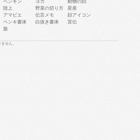
ペンギン
ヨガ
動物の顔
陸上
野菜の切り方
星座
アマビエ
伝言メモ
顔アイコン
ペンキ書体
白抜き書体
宣伝
旗
りません。