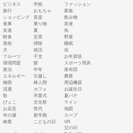
ビジネス
学校
ファッション
旅行
おもちゃ
家族
ショッピング
音楽
飲み物
食事
乗り物
若者
友達
夏
魚
軽食
災害
野菜
美術
掃除
睡眠
犬
就活
虫
フルーツ
干支
お年賀状
環境問題
髪
スポーツ用具
政治
中年
座布団
エネルギー
引越し
農業
梅雨
棒人間
周辺機器
流通
カフェ
お誕生日
歌
卒業式
夏バテ
ぴょこ
文化祭
ライン
お花見
世代
地図
年の瀬
新学期
スープ
林業
こどもの日
VR
父の日