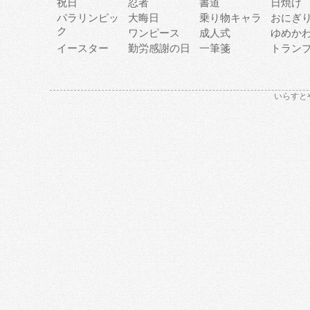
祝日
忍者
書道
日焼け
パラリンピッ
大晦日
乗り物キャラ
おにぎ
ク
ワンピース
成人式
ゆめか
イースター
勤労感謝の日
一筆箋
トラン
いらすと