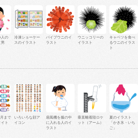
つ人の
冷凍ショーケー
パイプウニのイ
ウニッコリーの
キャベツを食べ
（男
スのイラスト
ラスト
イラスト
るウニのイラス
ト
2月まで
いろいろな顔ア
扇風機を服の中
垂直離着陸ロケ
夏のイラスト
タイト
イコン
に入れる人のイ
ット（アーム）
「かき氷・いち
ラスト
ご」