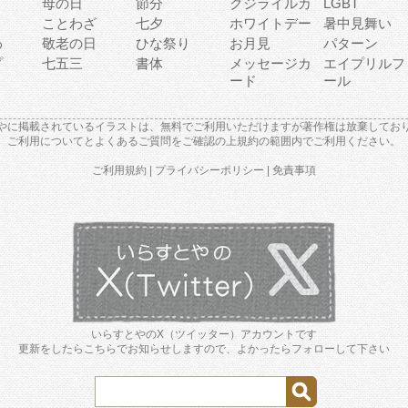
母の日
節分
クジライルカ
LGBT
り
ことわざ
七夕
ホワイトデー
暑中見舞い
わ
敬老の日
ひな祭り
お月見
パターン
プ
七五三
書体
メッセージカ
エイプリルフ
ード
ール
やに掲載されているイラストは、無料でご利用いただけますが著作権は放棄してお
ご利用について
と
よくあるご質問
をご確認の上規約の範囲内でご利用ください。
ご利用規約
|
プライバシーポリシー
|
免責事項
いらすとやのX（ツイッター）アカウントです
更新をしたらこちらでお知らせしますので、よかったらフォローして下さい