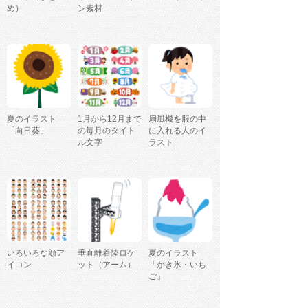
め）
ン素材
夏のイラスト
1月から12月まで
扇風機を服の中
「向日葵」
の毎月のタイト
に入れる人のイ
ル文字
ラスト
いろいろな顔ア
垂直離着陸ロケ
夏のイラスト
イコン
ット（アーム）
「かき氷・いち
ご」