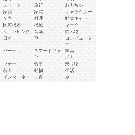
スイーツ
旅行
おもちゃ
家族
家電
キャラクター
文字
料理
動物キャラ
医療機器
機械
マーク
ショッピング
音楽
飲み物
日本
車
コンピュータ
ー
パーティ
スマートフォ
家具
ン
老人
マナー
食事
乗り物
若者
動物
生活
インターネッ
友達
夏
ト
魚
軽食
災害
野菜
お正月
人体
受験
恋愛
運動
冬
科学
表情
美術
掃除
睡眠
似顔絵
ペット
美容
戦争
世界
ファンタジー
本
風景