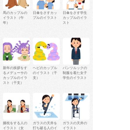
馬のカップルの
日傘をさすカッ
日傘をさす学生
イラスト（午
プルのイラスト
カップルのイラ
年）
スト
新年の挨拶をす
ヘビのカップル
パンツルックの
るメデューサの
のイラスト（干
制服を着た女子
カップルのイラ
支）
学生のイラスト
スト（干支）
膝枕をする人の
ガラスの天井を
ガラスの天井の
イラスト（女
打ち破る人のイ
イラスト