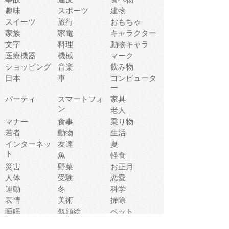
趣味
スポーツ
建物
スイーツ
旅行
おもちゃ
家族
家電
キャラクター
文字
料理
動物キャラ
医療機器
機械
マーク
ショッピング
音楽
飲み物
日本
車
コンピュータ
ー
パーティ
スマートフォ
家具
ン
老人
マナー
食事
乗り物
若者
動物
生活
インターネッ
友達
夏
ト
魚
軽食
災害
野菜
お正月
人体
受験
恋愛
運動
冬
科学
表情
美術
掃除
睡眠
似顔絵
ペット
美容
戦争
世界