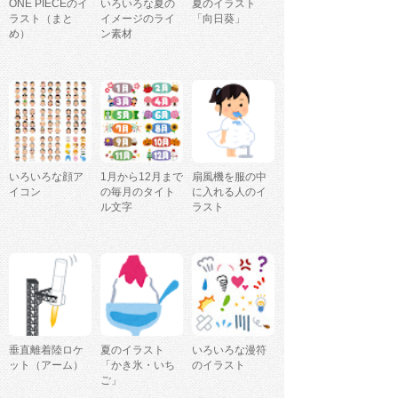
ONE PIECEのイ
いろいろな夏の
夏のイラスト
ラスト（まと
イメージのライ
「向日葵」
め）
ン素材
いろいろな顔ア
1月から12月まで
扇風機を服の中
イコン
の毎月のタイト
に入れる人のイ
ル文字
ラスト
垂直離着陸ロケ
夏のイラスト
いろいろな漫符
ット（アーム）
「かき氷・いち
のイラスト
ご」