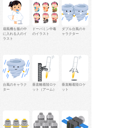
扇風機を服の中
ドーパミン中毒
ダブル台風のキ
に入れる人のイ
のイラスト
ャラクター
ラスト
台風のキャラク
垂直離着陸ロケ
垂直離着陸ロケ
ター
ット（アーム）
ット