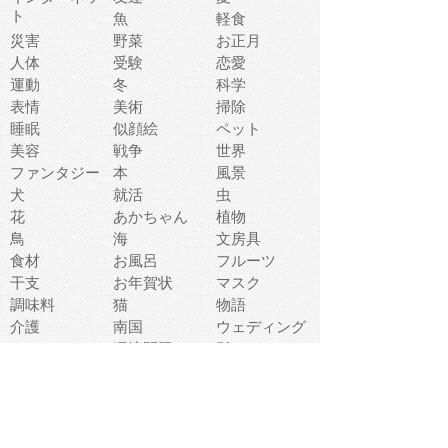
ト
魚
軽食
災害
野菜
お正月
人体
受験
恋愛
運動
冬
科学
表情
美術
掃除
睡眠
似顔絵
ペット
美容
戦争
世界
ファンタジー
本
風景
犬
就活
虫
花
あかちゃん
植物
鳥
海
文房具
食材
お風呂
フルーツ
干支
お年賀状
マスク
調味料
猫
物語
介護
南国
ウェディング
ランドマーク
環境問題
髪
スポーツ用具
書類
クリスマス
夏休み
怪我
テンプレート
メディア
食器
お祭り
政治
中年
座布団