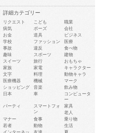
詳細カテゴリー
リクエスト
こども
職業
病気
ポーズ
会社
お金
道具
ビジネス
学校
ファッション
医療
事故
違反
食べ物
趣味
スポーツ
建物
スイーツ
旅行
おもちゃ
家族
家電
キャラクター
文字
料理
動物キャラ
医療機器
機械
マーク
ショッピング
音楽
飲み物
日本
車
コンピュータ
ー
パーティ
スマートフォ
家具
ン
老人
マナー
食事
乗り物
若者
動物
生活
インターネッ
友達
夏