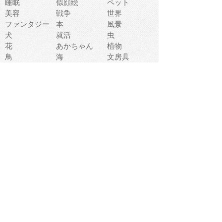
睡眠
似顔絵
ペット
美容
戦争
世界
ファンタジー
本
風景
犬
就活
虫
花
あかちゃん
植物
鳥
海
文房具
食材
お風呂
フルーツ
干支
お年賀状
マスク
調味料
猫
物語
介護
南国
ウェディング
ランドマーク
環境問題
髪
スポーツ用具
書類
クリスマス
夏休み
怪我
テンプレート
メディア
食器
お祭り
政治
中年
座布団
映画
メッセージ
電車
ゴミ
楽器
パン
宗教
幼稚園
エネルギー
引越し
農業
自転車
オリンピック
飾り
お寿司
POP
食べ物キャラ
ダンス