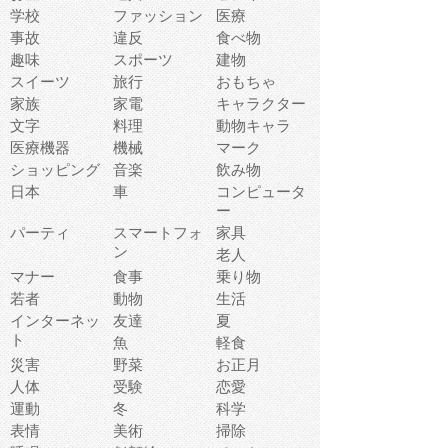
学校
ファッション
医療
事故
違反
食べ物
趣味
スポーツ
建物
スイーツ
旅行
おもちゃ
家族
家電
キャラクター
文字
料理
動物キャラ
医療機器
機械
マーク
ショッピング
音楽
飲み物
日本
車
コンピュータ
ー
パーティ
スマートフォ
家具
ン
老人
マナー
食事
乗り物
若者
動物
生活
インターネッ
友達
夏
ト
魚
軽食
災害
野菜
お正月
人体
受験
恋愛
運動
冬
科学
表情
美術
掃除