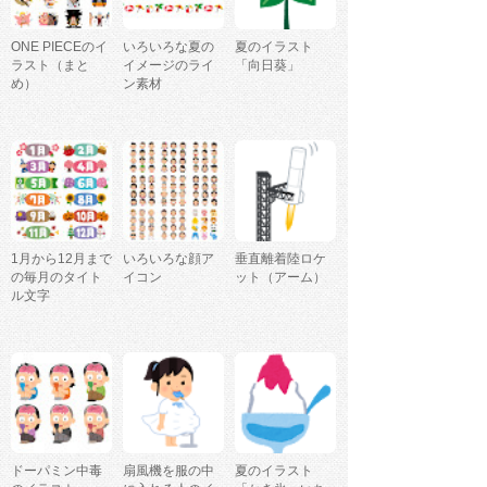
ONE PIECEのイ
いろいろな夏の
夏のイラスト
ラスト（まと
イメージのライ
「向日葵」
め）
ン素材
1月から12月まで
いろいろな顔ア
垂直離着陸ロケ
の毎月のタイト
イコン
ット（アーム）
ル文字
ドーパミン中毒
扇風機を服の中
夏のイラスト