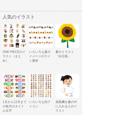
人気のイラスト
ONE PIECEのイ
いろいろな夏の
夏のイラスト
ラスト（まと
イメージのライ
「向日葵」
め）
ン素材
1月から12月まで
いろいろな顔ア
扇風機を服の中
の毎月のタイト
イコン
に入れる人のイ
ル文字
ラスト