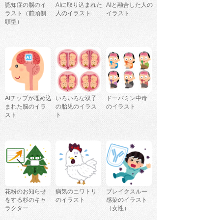
認知症の脳のイ
AIに取り込まれた
AIと融合した人の
ラスト（前頭側
人のイラスト
イラスト
頭型）
AIチップが埋め込
いろいろな双子
ドーパミン中毒
まれた脳のイラ
の胎児のイラス
のイラスト
スト
ト
花粉のお知らせ
病気のニワトリ
ブレイクスルー
をする杉のキャ
のイラスト
感染のイラスト
ラクター
（女性）