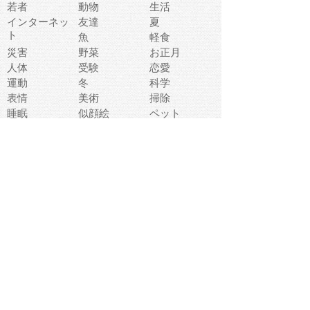
若者
動物
生活
インターネッ
友達
夏
ト
魚
軽食
災害
野菜
お正月
人体
受験
恋愛
運動
冬
科学
表情
美術
掃除
睡眠
似顔絵
ペット
美容
戦争
世界
ファンタジー
本
風景
犬
就活
虫
花
あかちゃん
植物
鳥
海
文房具
食材
お風呂
フルーツ
干支
お年賀状
マスク
調味料
猫
物語
介護
南国
ウェディング
ランドマーク
環境問題
髪
スポーツ用具
書類
クリスマス
夏休み
怪我
テンプレート