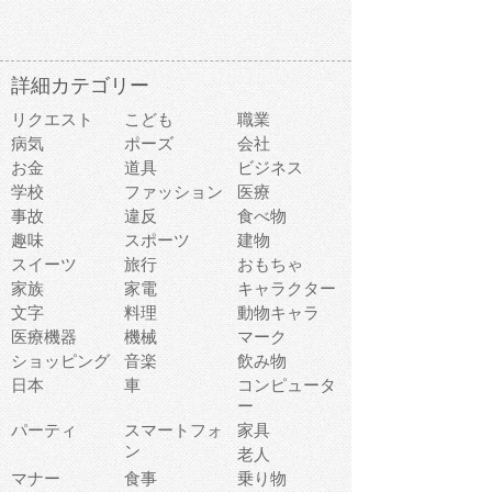
詳細カテゴリー
リクエスト
こども
職業
病気
ポーズ
会社
お金
道具
ビジネス
学校
ファッション
医療
事故
違反
食べ物
趣味
スポーツ
建物
スイーツ
旅行
おもちゃ
家族
家電
キャラクター
文字
料理
動物キャラ
医療機器
機械
マーク
ショッピング
音楽
飲み物
日本
車
コンピュータ
ー
パーティ
スマートフォ
家具
ン
老人
マナー
食事
乗り物