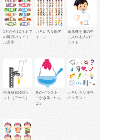
1月から12月まで
いろいろな顔ア
扇風機を服の中
の毎月のタイト
イコン
に入れる人のイ
ル文字
ラスト
垂直離着陸ロケ
夏のイラスト
いろいろな漫符
ット（アーム）
「かき氷・いち
のイラスト
ご」