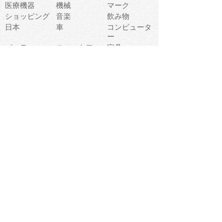
医療機器
機械
マーク
ショッピング
音楽
飲み物
日本
車
コンピュータ
ー
パーティ
スマートフォ
家具
ン
老人
マナー
食事
乗り物
若者
動物
生活
インターネッ
友達
夏
ト
魚
軽食
災害
野菜
お正月
人体
受験
恋愛
運動
冬
科学
表情
美術
掃除
睡眠
似顔絵
ペット
美容
戦争
世界
ファンタジー
本
風景
犬
就活
虫
花
あかちゃん
植物
鳥
海
文房具
食材
お風呂
フルーツ