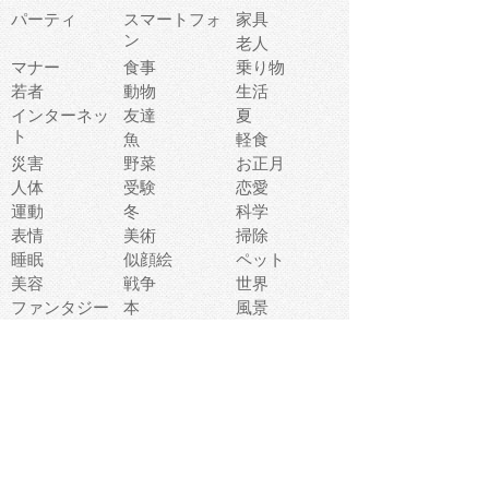
パーティ
スマートフォ
家具
ン
老人
マナー
食事
乗り物
若者
動物
生活
インターネッ
友達
夏
ト
魚
軽食
災害
野菜
お正月
人体
受験
恋愛
運動
冬
科学
表情
美術
掃除
睡眠
似顔絵
ペット
美容
戦争
世界
ファンタジー
本
風景
犬
就活
虫
花
あかちゃん
植物
鳥
海
文房具
食材
お風呂
フルーツ
干支
お年賀状
マスク
調味料
猫
物語
介護
南国
ウェディング