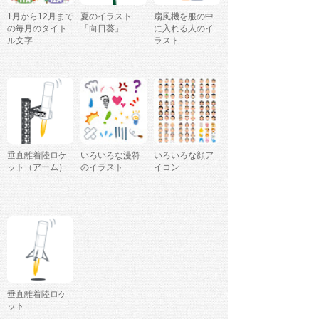
1月から12月まで
夏のイラスト
扇風機を服の中
の毎月のタイト
「向日葵」
に入れる人のイ
ル文字
ラスト
垂直離着陸ロケ
いろいろな漫符
いろいろな顔ア
ット（アーム）
のイラスト
イコン
垂直離着陸ロケ
ット