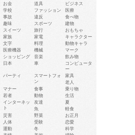
お金
道具
ビジネス
学校
ファッション
医療
事故
違反
食べ物
趣味
スポーツ
建物
スイーツ
旅行
おもちゃ
家族
家電
キャラクター
文字
料理
動物キャラ
医療機器
機械
マーク
ショッピング
音楽
飲み物
日本
車
コンピュータ
ー
パーティ
スマートフォ
家具
ン
老人
マナー
食事
乗り物
若者
動物
生活
インターネッ
友達
夏
ト
魚
軽食
災害
野菜
お正月
人体
受験
恋愛
運動
冬
科学