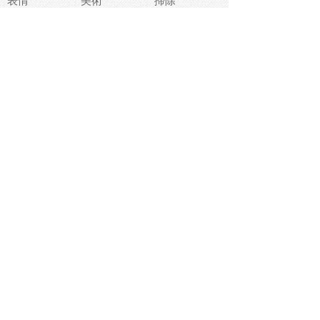
表情
美術
掃除
睡眠
似顔絵
ペット
美容
戦争
世界
ファンタジー
本
風景
犬
就活
虫
花
あかちゃん
植物
鳥
海
文房具
食材
お風呂
フルーツ
干支
お年賀状
マスク
調味料
猫
物語
介護
南国
ウェディング
ランドマーク
環境問題
髪
スポーツ用具
書類
クリスマス
夏休み
怪我
テンプレート
メディア
食器
お祭り
政治
中年
座布団
映画
メッセージ
電車
ゴミ
楽器
パン
宗教
幼稚園
エネルギー
引越し
農業
自転車
オリンピック
飾り
お寿司