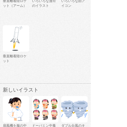
垂直離着陸ロケ
いろいろな漫符
いろいろな顔ア
ット（アーム）
のイラスト
イコン
垂直離着陸ロケ
ット
新しいイラスト
扇風機を服の中
ドーパミン中毒
ダブル台風のキ