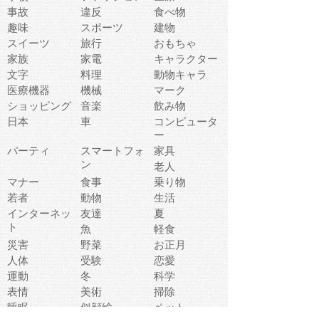
事故
違反
食べ物
趣味
スポーツ
建物
スイーツ
旅行
おもちゃ
家族
家電
キャラクター
文字
料理
動物キャラ
医療機器
機械
マーク
ショッピング
音楽
飲み物
日本
車
コンピュータ
ー
パーティ
スマートフォ
家具
ン
老人
マナー
食事
乗り物
若者
動物
生活
インターネッ
友達
夏
ト
魚
軽食
災害
野菜
お正月
人体
受験
恋愛
運動
冬
科学
表情
美術
掃除
睡眠
似顔絵
ペット