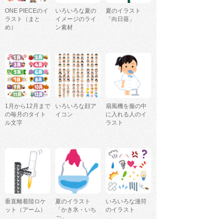
ONE PIECEのイ
いろいろな夏の
夏のイラスト
ラスト（まと
イメージのライ
「向日葵」
め）
ン素材
1月から12月まで
いろいろな顔ア
扇風機を服の中
の毎月のタイト
イコン
に入れる人のイ
ル文字
ラスト
垂直離着陸ロケ
夏のイラスト
いろいろな漫符
ット（アーム）
「かき氷・いち
のイラスト
ご」