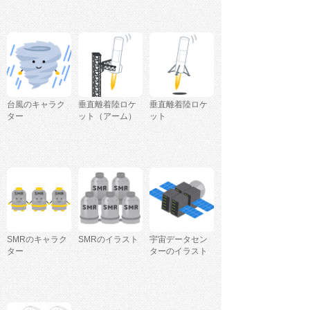
台風のキャラク
垂直離着陸ロケ
垂直離着陸ロケ
ター
ット（アーム）
ット
SMRのキャラク
SMRのイラスト
宇宙データセン
ター
ターのイラスト