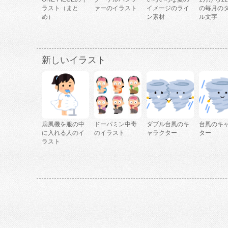
ラスト（まと
ァーのイラスト
イメージのライ
の毎月の
め）
ン素材
ル文字
新しいイラスト
扇風機を服の中
ドーパミン中毒
ダブル台風のキ
台風のキ
に入れる人のイ
のイラスト
ャラクター
ター
ラスト