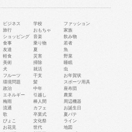
ビジネス
学校
ファッション
旅行
おもちゃ
家族
ショッピング
音楽
飲み物
食事
乗り物
若者
友達
夏
魚
軽食
災害
野菜
美術
掃除
睡眠
犬
就活
虫
フルーツ
干支
お年賀状
環境問題
髪
スポーツ用具
政治
中年
座布団
エネルギー
引越し
農業
梅雨
棒人間
周辺機器
流通
カフェ
お誕生日
歌
卒業式
夏バテ
ぴょこ
文化祭
ライン
お花見
世代
地図