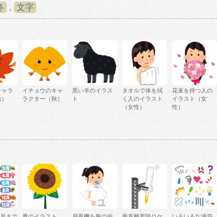
冬
,
文字
キャラ
イチョウのキャ
黒い羊のイラス
タオルで体を拭
花束を持つ人の
秋）
ラクター（秋）
ト
く人のイラスト
イラスト（女
（女性）
性）
2月まで
夏のイラスト
扇風機を服の中
垂直離着陸ロケ
いろいろな漫符