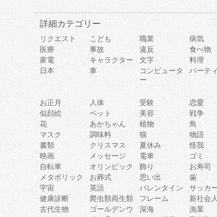
詳細カテゴリー
リクエスト
こども
職業
病気
医療
事故
違反
食べ物
家電
キャラクター
文字
料理
日本
車
コンピュータ
パーテ
ー
お正月
人体
受験
恋愛
似顔絵
ペット
美容
戦争
花
あかちゃん
植物
鳥
マスク
調味料
猫
物語
書類
クリスマス
夏休み
怪我
映画
メッセージ
電車
ゴミ
自転車
オリンピック
飾り
お寿司
メタボリック
お葬式
思い出
歯
宇宙
英語
バレンタイン
サッカ
健康診断
爬虫類両生類
フレーム
新社会
古代生物
ゴールデンウ
深海
漁業