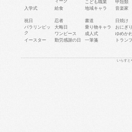
ィーク
こども職業
甲殻類
入学式
給食
地域キャラ
音楽家
祝日
忍者
書道
日焼け
パラリンピッ
大晦日
乗り物キャラ
おにぎ
ク
ワンピース
成人式
ゆめか
イースター
勤労感謝の日
一筆箋
トラン
いらすと