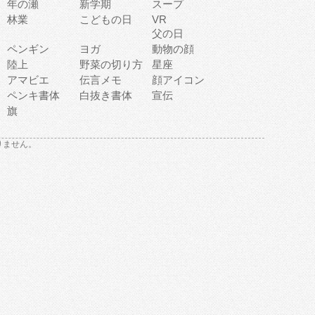
年の瀬
新学期
スープ
林業
こどもの日
VR
父の日
ペンギン
ヨガ
動物の顔
陸上
野菜の切り方
星座
アマビエ
伝言メモ
顔アイコン
ペンキ書体
白抜き書体
宣伝
旗
りません。