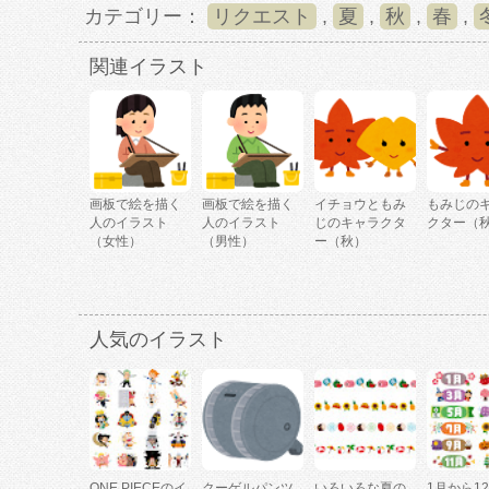
カテゴリー：
リクエスト
,
夏
,
秋
,
春
,
関連イラスト
画板で絵を描く
画板で絵を描く
イチョウともみ
もみじの
人のイラスト
人のイラスト
じのキャラクタ
クター（
（女性）
（男性）
ー（秋）
人気のイラスト
ONE PIECEのイ
クーゲルパンツ
いろいろな夏の
1月から1