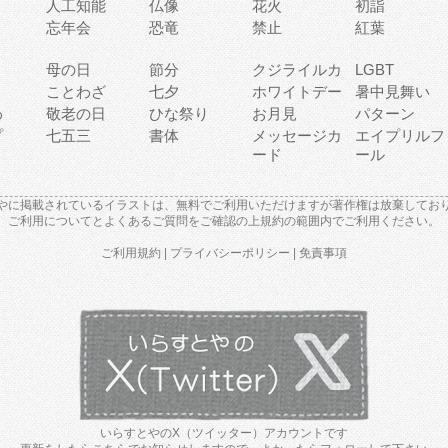
人工知能
仏像
花火
初詣
忘年会
恐竜
禁止
紅葉
母の日
節分
クジライルカ
LGBT
り
ことわざ
七夕
ホワイトデー
暑中見舞い
わ
敬老の日
ひな祭り
お月見
パターン
プ
七五三
書体
メッセージカ
エイプリルフ
ード
ール
やに掲載されているイラストは、無料でご利用いただけますが著作権は放棄してお
ご利用について
と
よくあるご質問
をご確認の上規約の範囲内でご利用ください。
ご利用規約
|
プライバシーポリシー
|
免責事項
いらすとやのX（ツイッター）アカウントです