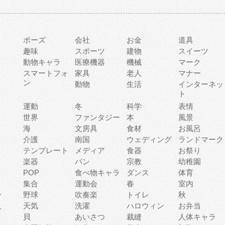
ポーズ
会社
お金
道具
趣味
スポーツ
建物
スイーツ
動物キャラ
医療機器
機械
マーク
ィ
スマートフォ
家具
老人
マナー
ン
動物
生活
インターネッ
ト
運動
冬
科学
表情
世界
ファンタジー
本
風景
海
文房具
食材
お風呂
介護
南国
ウェディング
ランドマーク
テンプレート
メディア
食器
お祭り
楽器
パン
宗教
幼稚園
POP
食べ物キャラ
ダンス
体育
集合
運動会
春
室内
ー
野球
吹奏楽
トイレ
秋
人
天気
洗濯
ハロウィン
お弁当
貝
あいさつ
裁縫
人体キャラ