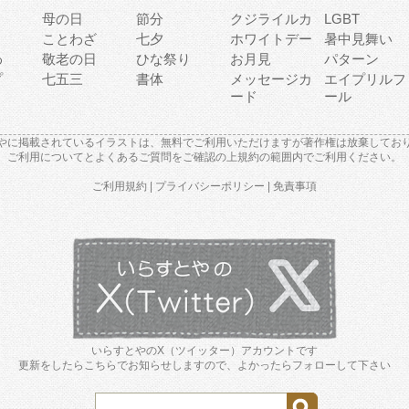
母の日
節分
クジライルカ
LGBT
り
ことわざ
七夕
ホワイトデー
暑中見舞い
わ
敬老の日
ひな祭り
お月見
パターン
プ
七五三
書体
メッセージカ
エイプリルフ
ード
ール
やに掲載されているイラストは、無料でご利用いただけますが著作権は放棄してお
ご利用について
と
よくあるご質問
をご確認の上規約の範囲内でご利用ください。
ご利用規約
|
プライバシーポリシー
|
免責事項
いらすとやのX（ツイッター）アカウントです
更新をしたらこちらでお知らせしますので、よかったらフォローして下さい