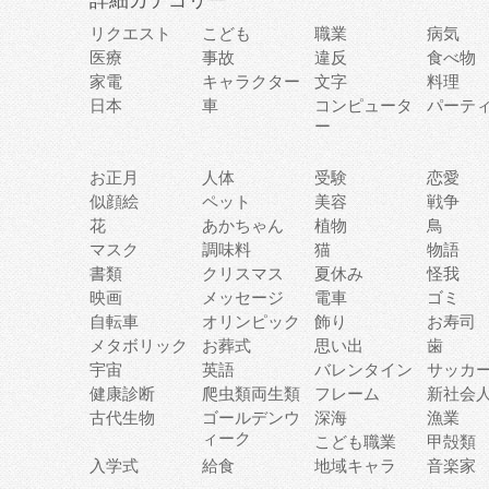
詳細カテゴリー
リクエスト
こども
職業
病気
医療
事故
違反
食べ物
家電
キャラクター
文字
料理
日本
車
コンピュータ
パーテ
ー
お正月
人体
受験
恋愛
似顔絵
ペット
美容
戦争
花
あかちゃん
植物
鳥
マスク
調味料
猫
物語
書類
クリスマス
夏休み
怪我
映画
メッセージ
電車
ゴミ
自転車
オリンピック
飾り
お寿司
メタボリック
お葬式
思い出
歯
宇宙
英語
バレンタイン
サッカ
健康診断
爬虫類両生類
フレーム
新社会
古代生物
ゴールデンウ
深海
漁業
ィーク
こども職業
甲殻類
入学式
給食
地域キャラ
音楽家