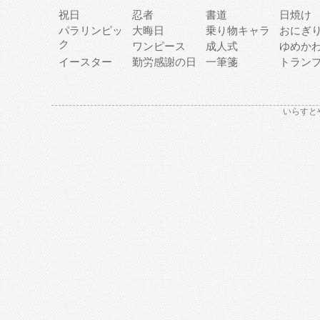
祝日
忍者
書道
日焼け
パラリンピッ
大晦日
乗り物キャラ
おにぎ
ク
ワンピース
成人式
ゆめか
イースター
勤労感謝の日
一筆箋
トラン
いらすと