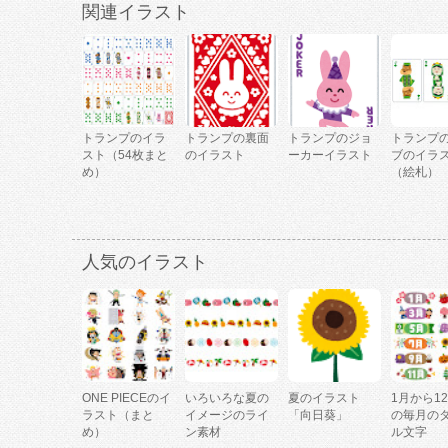
関連イラスト
トランプのイラ
トランプの裏面
トランプのジョ
トランプ
スト（54枚まと
のイラスト
ーカーイラスト
ブのイラ
め）
（絵札）
人気のイラスト
ONE PIECEのイ
いろいろな夏の
夏のイラスト
1月から1
ラスト（まと
イメージのライ
「向日葵」
の毎月の
め）
ン素材
ル文字