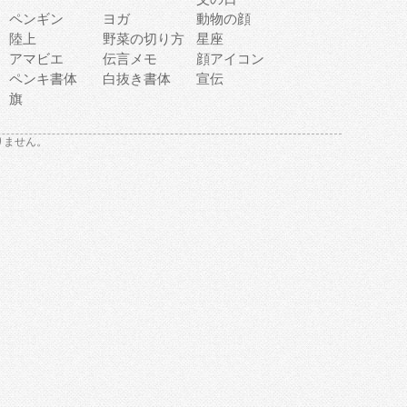
ペンギン
ヨガ
動物の顔
陸上
野菜の切り方
星座
アマビエ
伝言メモ
顔アイコン
ペンキ書体
白抜き書体
宣伝
旗
りません。