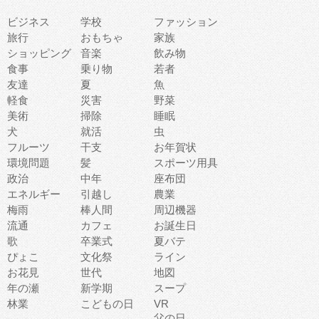
ビジネス
学校
ファッション
旅行
おもちゃ
家族
ショッピング
音楽
飲み物
食事
乗り物
若者
友達
夏
魚
軽食
災害
野菜
美術
掃除
睡眠
犬
就活
虫
フルーツ
干支
お年賀状
環境問題
髪
スポーツ用具
政治
中年
座布団
エネルギー
引越し
農業
梅雨
棒人間
周辺機器
流通
カフェ
お誕生日
歌
卒業式
夏バテ
ぴょこ
文化祭
ライン
お花見
世代
地図
年の瀬
新学期
スープ
林業
こどもの日
VR
父の日