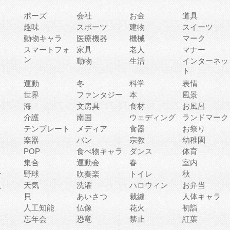
ポーズ
会社
お金
道具
趣味
スポーツ
建物
スイーツ
動物キャラ
医療機器
機械
マーク
ィ
スマートフォ
家具
老人
マナー
ン
動物
生活
インターネッ
ト
運動
冬
科学
表情
世界
ファンタジー
本
風景
海
文房具
食材
お風呂
介護
南国
ウェディング
ランドマーク
テンプレート
メディア
食器
お祭り
楽器
パン
宗教
幼稚園
POP
食べ物キャラ
ダンス
体育
集合
運動会
春
室内
ー
野球
吹奏楽
トイレ
秋
人
天気
洗濯
ハロウィン
お弁当
貝
あいさつ
裁縫
人体キャラ
人工知能
仏像
花火
初詣
忘年会
恐竜
禁止
紅葉