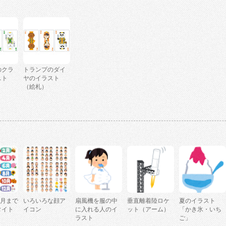
のクラ
トランプのダイ
スト
ヤのイラスト
（絵札）
2月まで
いろいろな顔ア
扇風機を服の中
垂直離着陸ロケ
夏のイラスト
タイト
イコン
に入れる人のイ
ット（アーム）
「かき氷・いち
ラスト
ご」