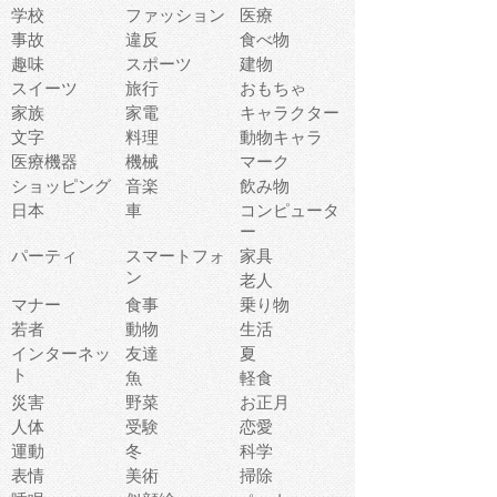
学校
ファッション
医療
事故
違反
食べ物
趣味
スポーツ
建物
スイーツ
旅行
おもちゃ
家族
家電
キャラクター
文字
料理
動物キャラ
医療機器
機械
マーク
ショッピング
音楽
飲み物
日本
車
コンピュータ
ー
パーティ
スマートフォ
家具
ン
老人
マナー
食事
乗り物
若者
動物
生活
インターネッ
友達
夏
ト
魚
軽食
災害
野菜
お正月
人体
受験
恋愛
運動
冬
科学
表情
美術
掃除