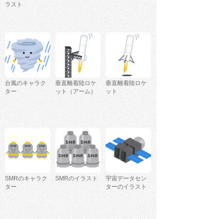
ラスト
台風のキャラク
垂直離着陸ロケ
垂直離着陸ロケ
ター
ット（アーム）
ット
SMRのキャラク
SMRのイラスト
宇宙データセン
ター
ターのイラスト