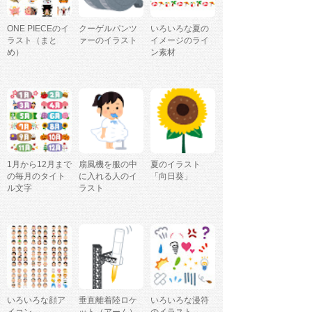
ONE PIECEのイ
クーゲルパンツ
いろいろな夏の
ラスト（まと
ァーのイラスト
イメージのライ
め）
ン素材
1月から12月まで
扇風機を服の中
夏のイラスト
の毎月のタイト
に入れる人のイ
「向日葵」
ル文字
ラスト
いろいろな顔ア
垂直離着陸ロケ
いろいろな漫符
イコン
ット（アーム）
のイラスト