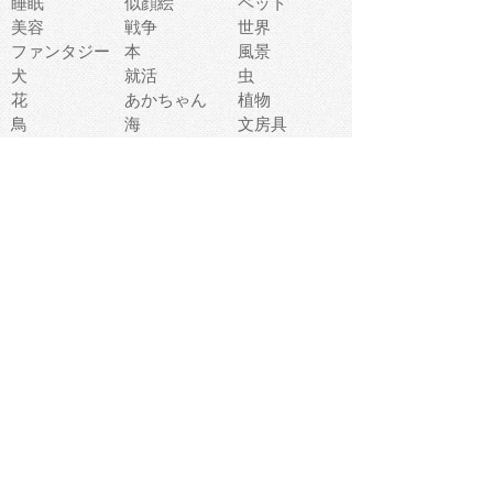
睡眠
似顔絵
ペット
美容
戦争
世界
ファンタジー
本
風景
犬
就活
虫
花
あかちゃん
植物
鳥
海
文房具
食材
お風呂
フルーツ
干支
お年賀状
マスク
調味料
猫
物語
介護
南国
ウェディング
ランドマーク
環境問題
髪
スポーツ用具
書類
クリスマス
夏休み
怪我
テンプレート
メディア
食器
お祭り
政治
中年
座布団
映画
メッセージ
電車
ゴミ
楽器
パン
宗教
幼稚園
エネルギー
引越し
農業
自転車
オリンピック
飾り
お寿司
POP
食べ物キャラ
ダンス