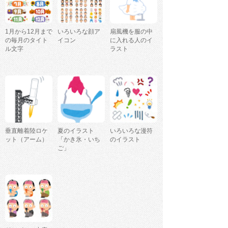
1月から12月まで
いろいろな顔ア
扇風機を服の中
の毎月のタイト
イコン
に入れる人のイ
ル文字
ラスト
垂直離着陸ロケ
夏のイラスト
いろいろな漫符
ット（アーム）
「かき氷・いち
のイラスト
ご」