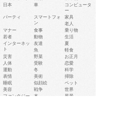
日本
車
コンピュータ
ー
パーティ
スマートフォ
家具
ン
老人
マナー
食事
乗り物
若者
動物
生活
インターネッ
友達
夏
ト
魚
軽食
災害
野菜
お正月
人体
受験
恋愛
運動
冬
科学
表情
美術
掃除
睡眠
似顔絵
ペット
美容
戦争
世界
ファンタジー
本
風景
犬
就活
虫
花
あかちゃん
植物
鳥
海
文房具
食材
お風呂
フルーツ
干支
お年賀状
マスク