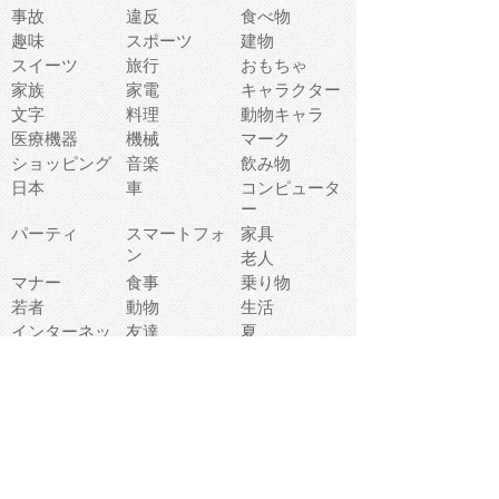
事故
違反
食べ物
趣味
スポーツ
建物
スイーツ
旅行
おもちゃ
家族
家電
キャラクター
文字
料理
動物キャラ
医療機器
機械
マーク
ショッピング
音楽
飲み物
日本
車
コンピュータ
ー
パーティ
スマートフォ
家具
ン
老人
マナー
食事
乗り物
若者
動物
生活
インターネッ
友達
夏
ト
魚
軽食
災害
野菜
お正月
人体
受験
恋愛
運動
冬
科学
表情
美術
掃除
睡眠
似顔絵
ペット