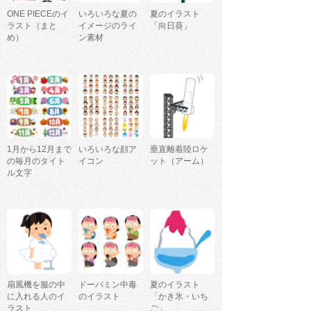
ONE PIECEのイ
いろいろな夏の
夏のイラスト
ラスト（まと
イメージのライ
「向日葵」
め）
ン素材
1月から12月まで
いろいろな顔ア
垂直離着陸ロケ
の毎月のタイト
イコン
ット（アーム）
ル文字
扇風機を服の中
ドーパミン中毒
夏のイラスト
に入れる人のイ
のイラスト
「かき氷・いち
ラスト
ご」