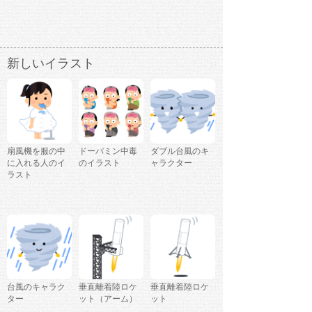
新しいイラスト
扇風機を服の中
ドーパミン中毒
ダブル台風のキ
に入れる人のイ
のイラスト
ャラクター
ラスト
台風のキャラク
垂直離着陸ロケ
垂直離着陸ロケ
ター
ット（アーム）
ット