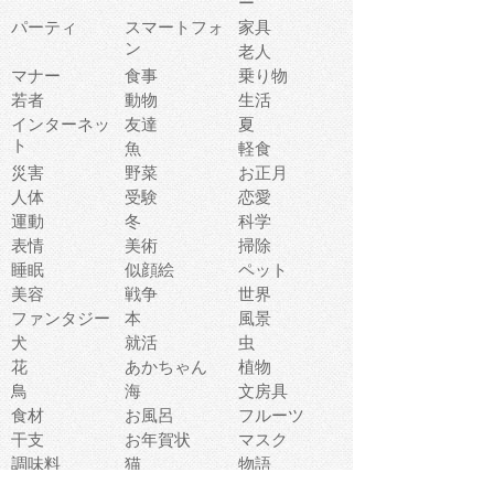
ー
パーティ
スマートフォ
家具
ン
老人
マナー
食事
乗り物
若者
動物
生活
インターネッ
友達
夏
ト
魚
軽食
災害
野菜
お正月
人体
受験
恋愛
運動
冬
科学
表情
美術
掃除
睡眠
似顔絵
ペット
美容
戦争
世界
ファンタジー
本
風景
犬
就活
虫
花
あかちゃん
植物
鳥
海
文房具
食材
お風呂
フルーツ
干支
お年賀状
マスク
調味料
猫
物語
介護
南国
ウェディング