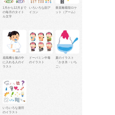
1月から12月まで
いろいろな顔ア
垂直離着陸ロケ
の毎月のタイト
イコン
ット（アーム）
ル文字
扇風機を服の中
ドーパミン中毒
夏のイラスト
に入れる人のイ
のイラスト
「かき氷・いち
ラスト
ご」
いろいろな漫符
のイラスト