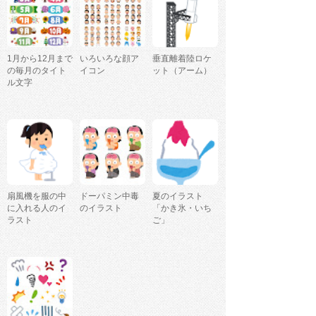
1月から12月まで
いろいろな顔ア
垂直離着陸ロケ
の毎月のタイト
イコン
ット（アーム）
ル文字
扇風機を服の中
ドーパミン中毒
夏のイラスト
に入れる人のイ
のイラスト
「かき氷・いち
ラスト
ご」