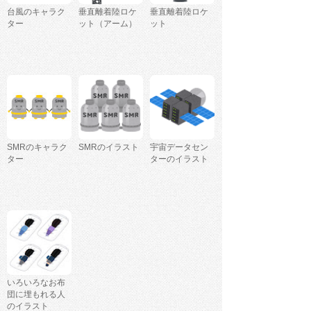
台風のキャラク
垂直離着陸ロケ
垂直離着陸ロケ
ター
ット（アーム）
ット
SMRのキャラク
SMRのイラスト
宇宙データセン
ター
ターのイラスト
いろいろなお布
団に埋もれる人
のイラスト