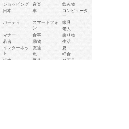
ショッピング
音楽
飲み物
日本
車
コンピュータ
ー
パーティ
スマートフォ
家具
ン
老人
マナー
食事
乗り物
若者
動物
生活
インターネッ
友達
夏
ト
魚
軽食
災害
野菜
お正月
人体
受験
恋愛
運動
冬
科学
表情
美術
掃除
睡眠
似顔絵
ペット
美容
戦争
世界
ファンタジー
本
風景
犬
就活
虫
花
あかちゃん
植物
鳥
海
文房具
食材
お風呂
フルーツ